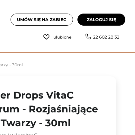
UMÓW SIĘ NA ZABIEG
ZALOGUJ SIĘ
22 602 28 32
ulubione
arzy - 30ml
per Drops VitaC
rum - Rozjaśniające
Twarzy - 30ml
em i witaminą C