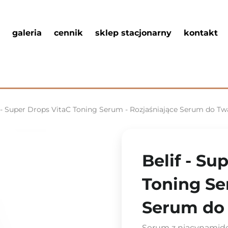
galeria
cennik
sklep stacjonarny
kontakt
f - Super Drops VitaC Toning Serum - Rozjaśniające Serum do Tw
Belif - Su
Toning Se
Serum do 
Serum z niacynamid