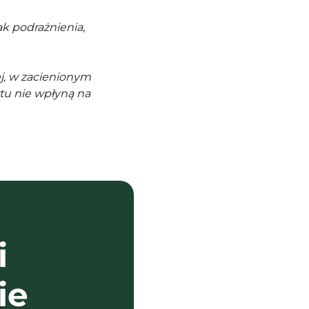
k podrażnienia,
j, w zacienionym
tu nie wpłyną na
i
ie