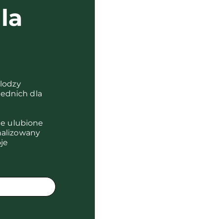
la
?
olodzy
ednich dla
je ulubione
nalizowany
je