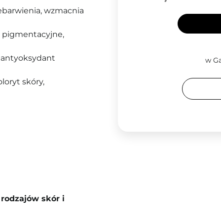
rzebarwienia, wzmacnia
y pigmentacyjne,
 antyoksydant
w Ga
loryt skóry,
rodzajów skór i