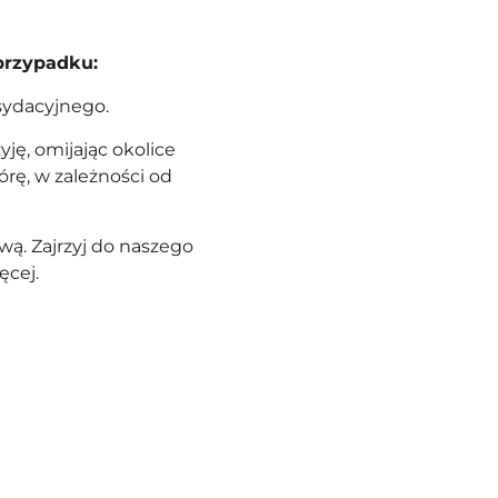
przypadku:
sydacyjnego.
yję, omijając okolice
órę, w zależności od
ą. Zajrzyj do naszego
ęcej.