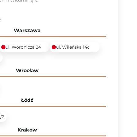
:
Warszawa
ul. Woronicza 24
ul. Wileńska 14c
6
Wrocław
Łódź
5/2
Kraków