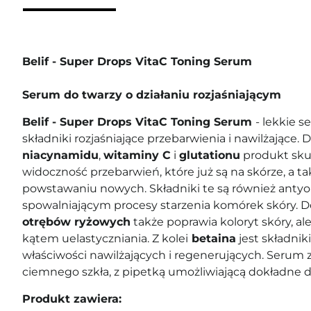
Belif - Super Drops VitaC Toning Serum
Serum do twarzy o działaniu rozjaśniającym
Belif - Super Drops VitaC Toning Serum
- lekkie 
składniki rozjaśniające przebarwienia i nawilżające. 
niacynamidu
,
witaminy C
i
glutationu
produkt sku
widoczność przebarwień, które już są na skórze, a t
powstawaniu nowych. Składniki te są również antyo
spowalniającym procesy starzenia komórek skóry. 
otrębów ryżowych
także poprawia koloryt skóry, al
kątem uelastyczniania. Z kolei
betaina
jest składnik
właściwości nawilżających i regenerujących. Serum z
ciemnego szkła, z pipetką umożliwiającą dokładne 
Produkt zawiera: