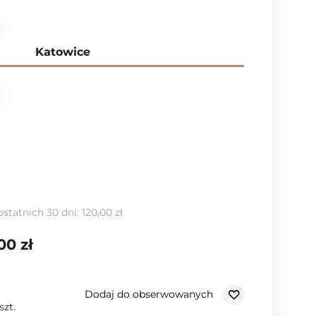
Katowice
ostatnich 30 dni:
120,00 zł
00 zł
Dodaj do obserwowanych
szt.