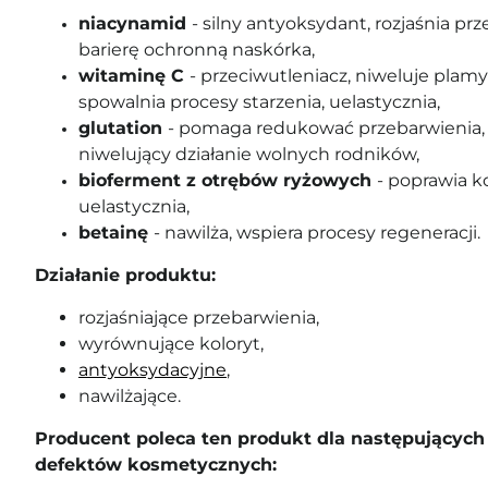
niacynamid
- silny antyoksydant, rozjaśnia p
barierę ochronną naskórka,
witaminę C
- przeciwutleniacz, niweluje plam
spowalnia procesy starzenia, uelastycznia,
glutation
- pomaga redukować przebarwienia,
niwelujący działanie wolnych rodników,
bioferment z otrębów ryżowych
- poprawia ko
uelastycznia,
betainę
- nawilża, wspiera procesy regeneracji.
Działanie produktu:
rozjaśniające przebarwienia,
wyrównujące koloryt,
antyoksydacyjne
,
nawilżające.
Producent poleca ten produkt dla następujących 
defektów kosmetycznych: