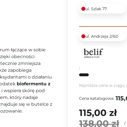
ul. Szlak 77
ul. Andrzeja 2/60
serum łączące w sobie
Dzięki obecności
tecznie zmniejsza
:
akże zapobiega
ksydantami o działaniu
Dodatek
biofermentu z
Najniższa cena w ciągu 
e i wspiera skórę pod
iem, który nadaje
115,
Cena katalogowa:
najduje się w butelce z
115,00 zł
dozowanie.
138,00 zł
/