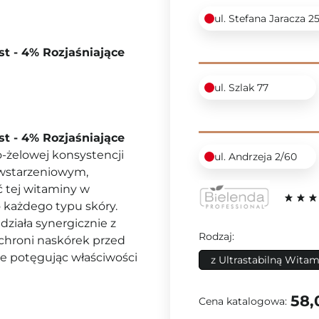
ul. Stefana Jaracza 2
st - 4% Rozjaśniające
ul. Szlak 77
st - 4% Rozjaśniające
o-żelowej konsystencji
ul. Andrzeja 2/60
iwstarzeniowym,
ć tej witaminy w
o każdego typu skóry.
 działa synergicznie z
Rodzaj:
 chroni naskórek przed
e potęgując właściwości
z Ultrastabilną Witam
58,
Cena katalogowa: