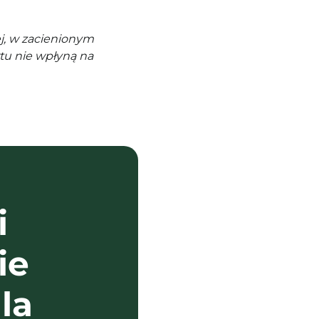
j, w zacienionym
tu nie wpłyną na
i
ie
la