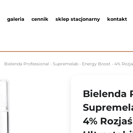
galeria
cennik
sklep stacjonarny
kontakt
Bielenda Professional - Supremelab - Energy Boost - 4% Rozja
Bielenda P
Supremela
4% Rozjaś