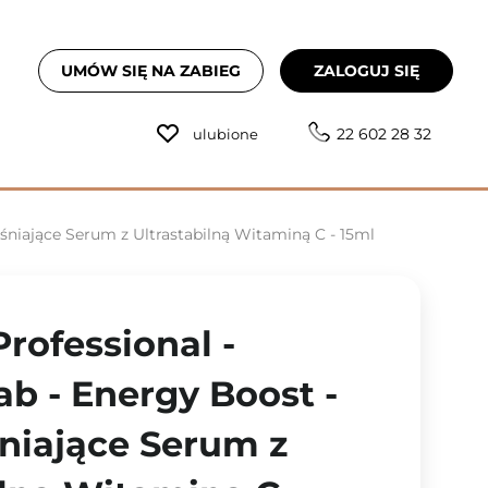
UMÓW SIĘ NA ZABIEG
ZALOGUJ SIĘ
22 602 28 32
ulubione
śniające Serum z Ultrastabilną Witaminą C - 15ml
rofessional -
b - Energy Boost -
niające Serum z