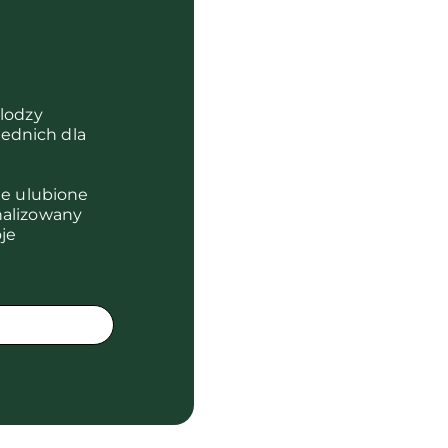
?
olodzy
ednich dla
je ulubione
nalizowany
je