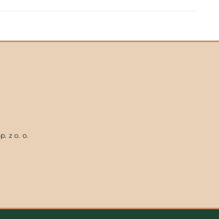
. z o. o.