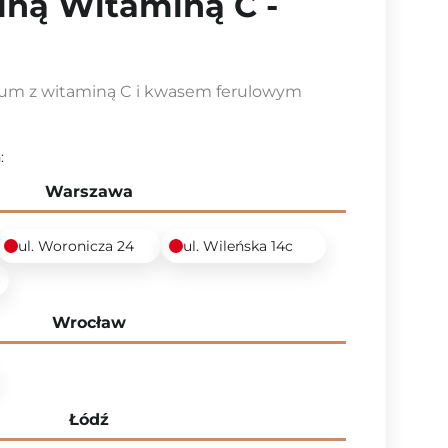
ilną Witaminą C -
um z witaminą C i kwasem ferulowym
:
Warszawa
ul. Woronicza 24
ul. Wileńska 14c
6
Wrocław
Łódź