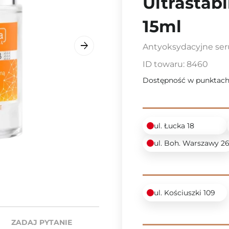
Ultrastab
15ml
Antyoksydacyjne ser
ID towaru:
8460
Dostępność w punktach
ul. Łucka 18
ul. Boh. Warszawy 2
ul. Kościuszki 109
ZADAJ PYTANIE