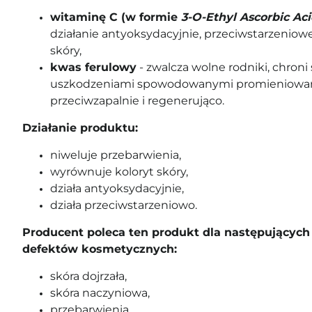
witaminę C (w formie
3-O-Ethyl Ascorbic Ac
działanie antyoksydacyjnie, przeciwstarzeniow
skóry,
kwas ferulowy
- zwalcza wolne rodniki, chroni
uszkodzeniami spowodowanymi promieniowani
przeciwzapalnie i regenerująco.
Działanie produktu:
niweluje przebarwienia,
wyrównuje koloryt skóry,
działa antyoksydacyjnie,
działa przeciwstarzeniowo.
Producent poleca ten produkt dla następujących 
defektów kosmetycznych:
skóra dojrzała,
skóra naczyniowa,
przebarwienia,