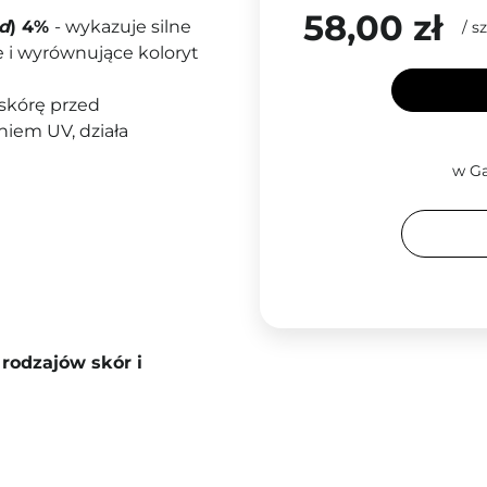
58,00 zł
id
) 4%
- wykazuje silne
/
sz
e i wyrównujące koloryt
 skórę przed
em UV, działa
w Ga
rodzajów skór i