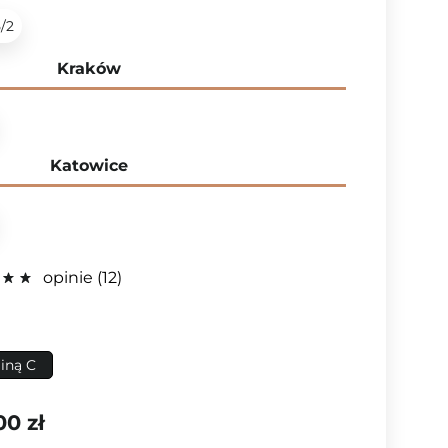
5/2
Kraków
Katowice
opinie
12
iną C
00 zł