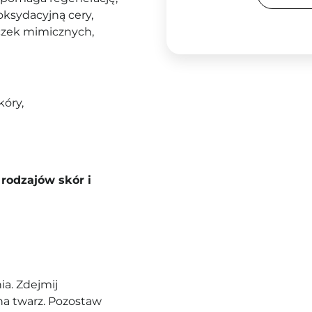
oksydacyjną cery
,
czek mimicznych,
kóry,
rodzajów skór i
a. Zdejmij
 na twarz. Pozostaw