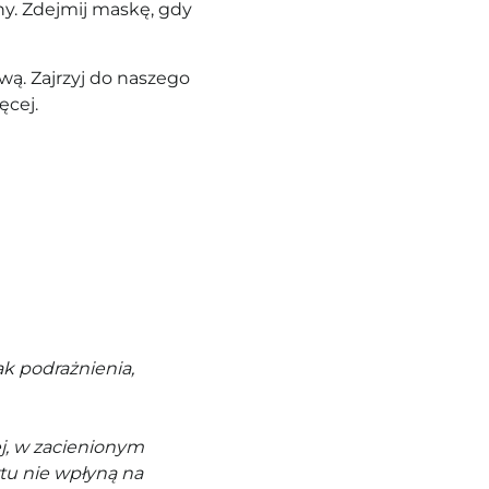
y. Z
dejmij maskę, gdy
ą. Zajrzyj do naszego
ęcej.
k podrażnienia,
j, w zacienionym
tu nie wpłyną na