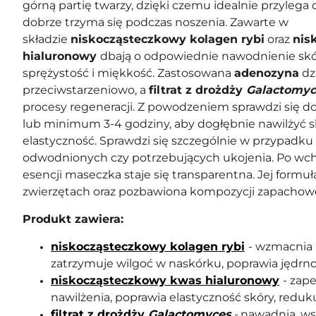
górną partię twarzy, dzięki czemu idealnie przylega
dobrze trzyma się podczas noszenia. Zawarte w
składzie
niskocząsteczkowy kolagen rybi
oraz
nis
hialuronowy
dbają o odpowiednie nawodnienie skór
sprężystość i miękkość. Zastosowana
adenozyna
dzi
przeciwstarzeniowo, a
filtrat z drożdży
Galactomyc
procesy regeneracji. Z powodzeniem sprawdzi się do
lub minimum 3-4 godziny, aby dogłębnie nawilżyć sk
elastyczność. Sprawdzi się szczególnie w przypadku
odwodnionych czy potrzebujących ukojenia. Po wch
esencji maseczka staje się transparentna. Jej formuł
zwierzętach oraz pozbawiona kompozycji zapachowe
Produkt zawiera:
niskocząsteczkowy kolagen rybi
- wzmacnia 
zatrzymuje wilgoć w naskórku, poprawia jędrnoś
niskocząsteczkowy kwas hialuronowy
- zap
nawilżenia, poprawia elastyczność skóry, reduku
filtrat z drożdży
Galactomyces
-
nawadnia, ws