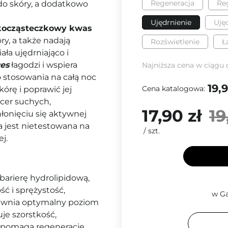
Regeneracja
Reg
 do skóry, a dodatkowo
Ujędrnienie
Ujęd
kocząsteczkowy kwas
y, a także nadają
Rozświetlenie
Ł
ała ujędrniająco i
es
łagodzi i wspiera
Najniższa cena w ciągu 
 stosowania na całą noc
19,9
Cena katalogowa:
órę i poprawić jej
 cer suchych,
17,90 zł
19
łonięciu się aktywnej
a jest nietestowana na
/
szt.
j.
barierę hydrolipidową,
ć i sprężystość,
w Ga
ewnia optymalny poziom
je szorstkość,
pomaga regenerację,