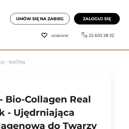
UMÓW SIĘ NA ZABIEG
ZALOGUJ SIĘ
22 602 28 32
ulubione
y - 1szt/34g
- Bio-Collagen Real
 - Ujędrniająca
lagenowa do Twarzy