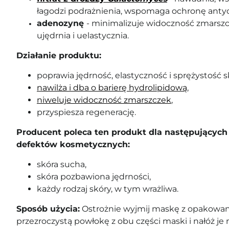
łagodzi podrażnienia, wspomaga ochronę anty
adenozynę
- minimalizuje widoczność zmarsz
ujędrnia i uelastycznia.
Działanie produktu:
poprawia jędrność, elastyczność i sprężystość s
nawilża i dba o barierę hydrolipidową
,
niweluje widoczność zmarszczek
,
przyspiesza regenerację.
Producent poleca ten produkt dla następujących 
defektów kosmetycznych:
skóra sucha,
skóra pozbawiona jędrności,
każdy rodzaj skóry, w tym wrażliwa.
Sposób użycia:
Ostrożnie wyjmij maskę z opakowani
przezroczystą powłokę z obu części maski i nałóż je