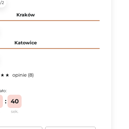
5/2
Kraków
Katowice
opinie
8
ało:
39
.
sek.