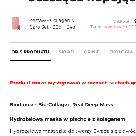
Zestaw - Collagen &
108,90 zł
Care Set - 20g + 34g
Taniej w zestawie o 10.
OPIS PRODUKTU
SKŁAD
OPINIE
EKOLOGIA
Produkt może występować w różnych szatach gr
Biodance - Bio-Collagen Real Deep Mask
Hydrożelowa maska w płachcie z kolagenem
Hydrożelowa maseczka do twarzy. Składa się z dwóch 