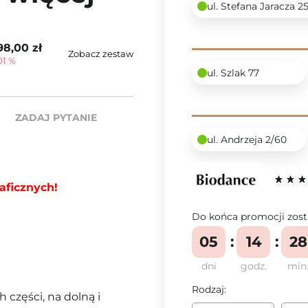
ul. Stefana Jaracza 2
98,00 zł
Zobacz zestaw
01 %
ul. Szlak 77
ZADAJ PYTANIE
ul. Andrzeja 2/60
aficznych!
Do końca promocji zost
05
14
28
dni
godz.
min
Rodzaj:
części, na dolną i