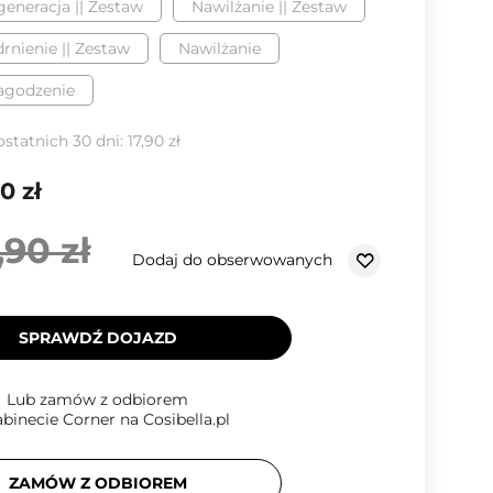
eneracja || Zestaw
Nawilżanie || Zestaw
rnienie || Zestaw
Nawilżanie
agodzenie
ostatnich 30 dni:
17,90 zł
0 zł
,90 zł
Dodaj do obserwowanych
SPRAWDŹ DOJAZD
Lub zamów z odbiorem
binecie Corner na Cosibella.pl
ZAMÓW Z ODBIOREM