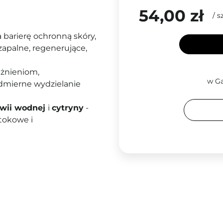
54,00 zł
/
sz
a barierę ochronną skóry,
zapalne, regenerujące,
ażnieniom,
w Ga
admierne wydzielanie
ukwii wodnej
i
cytryny
-
otokowe i