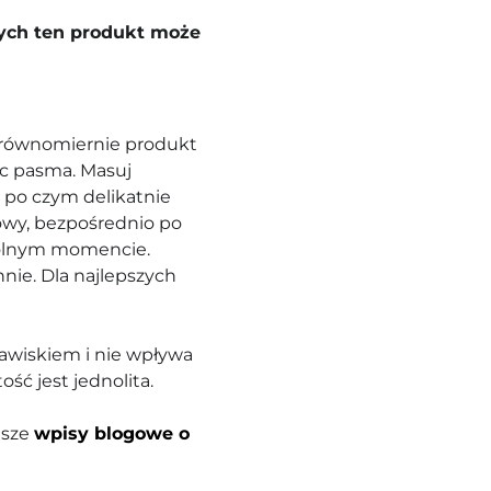
rych ten produkt może
ś równomiernie produkt
jąc pasma. Masuj
 po czym delikatnie
owy, bezpośrednio po
wolnym momencie.
nnie. Dla najlepszych
jawiskiem i nie wpływa
ość jest jednolita.
asze
wpisy blogowe o