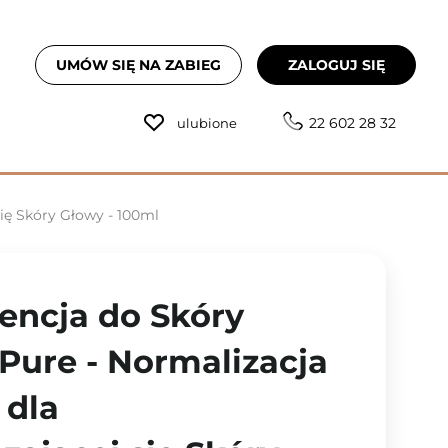
UMÓW SIĘ NA ZABIEG
ZALOGUJ SIĘ
22 602 28 32
ulubione
się Skóry Głowy - 100ml
sencja do Skóry
Pure - Normalizacja
 dla