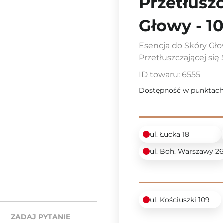
Przetłuszc
Głowy - 1
Esencja do Skóry Gło
Przetłuszczającej się
ID towaru:
6555
Dostępność w punktach
ul. Łucka 18
ul. Boh. Warszawy 2
ul. Kościuszki 109
ZADAJ PYTANIE