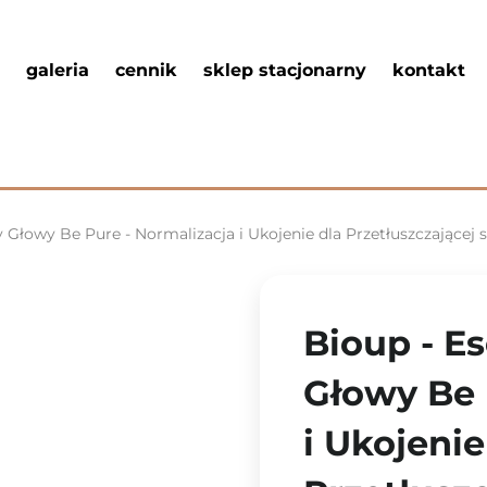
galeria
cennik
sklep stacjonarny
kontakt
 Głowy Be Pure - Normalizacja i Ukojenie dla Przetłuszczającej 
Bioup - E
Głowy Be 
i Ukojenie