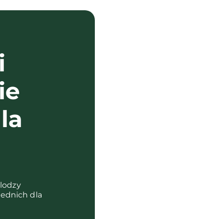
i
ie
la
?
olodzy
ednich dla