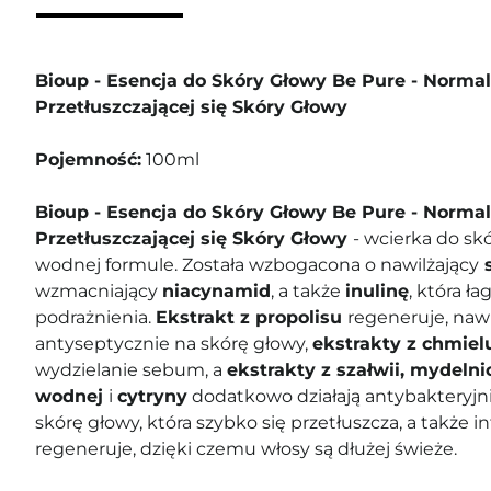
Bioup - Esencja do Skóry Głowy Be Pure - Normali
Przetłuszczającej się Skóry Głowy
Pojemność:
100ml
Bioup - Esencja do Skóry Głowy Be Pure - Normali
Przetłuszczającej się Skóry Głowy
- wcierka do skó
wodnej formule. Została wzbogacona o nawilżający
s
wzmacniający
niacynamid
, a także
inulinę
, która ła
podrażnienia.
Ekstrakt z propolisu
regeneruje, nawil
antyseptycznie na skórę głowy,
ekstrakty z chmiel
wydzielanie sebum, a
ekstrakty z szałwii, mydelni
wodnej
i
cytryny
dodatkowo działają antybakteryjni
skórę głowy, która szybko się przetłuszcza, a także in
regeneruje, dzięki czemu włosy są dłużej świeże.