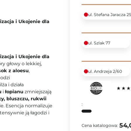
ul. Stefana Jaracza 2
zacja i Ukojenie dla
ul. Szlak 77
zacja i Ukojenie dla
ry głowy o lekkiej,
ok z aloesu
,
ul. Andrzeja 2/60
godzi
ża i działa
u
i
łopianu
zmniejszają
cy, bluszczu, rukwii
:
e. Esencja normalizuje
tensywnie ją łagodzi i
54,
Cena katalogowa: