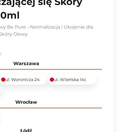
zającej się Skóry
00ml
wy Be Pure - Normalizacja i Ukojenie dla
 Skóry Głowy
:
Warszawa
ul. Woronicza 24
ul. Wileńska 14c
6
Wrocław
Łódź