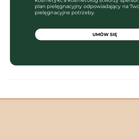
kosmetyki, a kosmetolog stworzy sperso
plan pielęgnacyjny odpowiadający na Two
pielęgnacyjne potrzeby.
UMÓW SIĘ