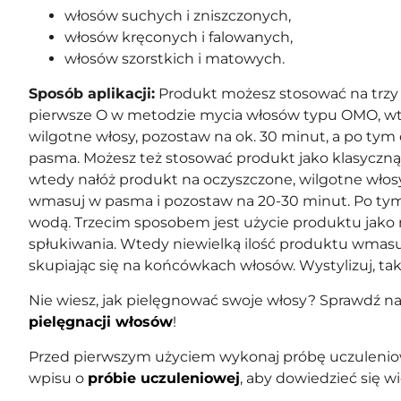
włosów suchych i zniszczonych,
włosów kręconych i falowanych,
włosów szorstkich i matowych.
Sposób aplikacji:
Produkt możesz stosować na trzy 
pierwsze O w metodzie mycia włosów typu OMO, w
wilgotne włosy, pozostaw na ok. 30 minut, a po tym 
pasma. Możesz też stosować produkt jako klasyczn
wtedy nałóż produkt na oczyszczone, wilgotne włosy
wmasuj w pasma i pozostaw na 20-30 minut. Po tym 
wodą. Trzecim sposobem jest użycie produktu jako
spłukiwania. Wtedy niewielką ilość produktu wmas
skupiając się na końcówkach włosów. Wystylizuj, tak 
Nie wiesz, jak pielęgnować swoje włosy? Sprawdź n
pielęgnacji włosów
!
Przed pierwszym użyciem wykonaj próbę uczuleniow
wpisu o
próbie uczuleniowej
, aby dowiedzieć się wi