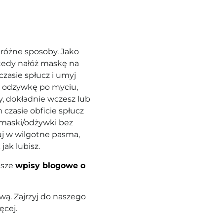
różne sposoby. Jako
tedy nałóż maskę na
czasie spłucz i umyj
ą odzywkę po myciu,
, dokładnie wczesz lub
czasie obficie spłucz
 maski/odżywki bez
uj w wilgotne pasma,
jak lubisz.
asze
wpisy blogowe o
ą. Zajrzyj do naszego
ęcej.