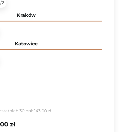
5/2
Kraków
Katowice
ostatnich 30 dni:
143,00 zł
,00 zł