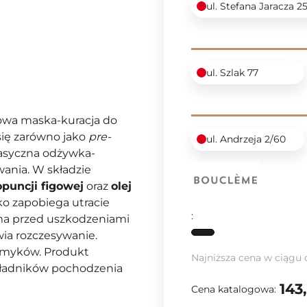
ul. Stefana Jaracza 2
ul. Szlak 77
owa maska-kuracja do
się zarówno jako
pre-
ul. Andrzeja 2/60
lasyczna odżywka-
ania. W składzie
opuncji figowej
oraz
olej
lko zapobiega utracie
:
asma przed uszkodzeniami
wia rozczesywanie.
smyków. Produkt
Najniższa cena w ciągu 
kładników pochodzenia
143
Cena katalogowa: