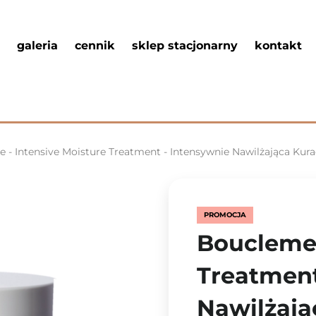
galeria
cennik
sklep stacjonarny
kontakt
 - Intensive Moisture Treatment - Intensywnie Nawilżająca Ku
PROMOCJA
Boucleme 
Treatment
Nawilżają