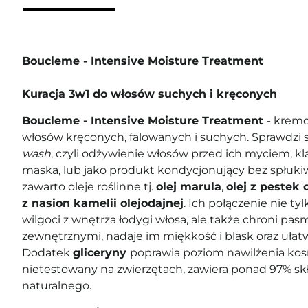
Boucleme - Intensive Moisture Treatment
Kuracja 3w1 do włosów suchych i kręconych
Boucleme - Intensive Moisture Treatment
- krem
włosów kręconych, falowanych i suchych. Sprawdzi 
wash
, czyli odżywienie włosów przed ich myciem, k
maska, lub jako produkt kondycjonujący bez spłukiw
zawarto oleje roślinne tj.
olej marula
,
olej z pestek 
z nasion kamelii olejodajnej
. Ich połączenie nie ty
wilgoci z wnętrza łodygi włosa, ale także chroni p
zewnętrznymi, nadaje im miękkość i blask oraz ułat
Dodatek
gliceryny
poprawia poziom nawilżenia ko
nietestowany na zwierzętach, zawiera ponad 97% s
naturalnego.