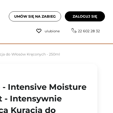
UMÓW SIĘ NA ZABIEG
ZALOGUJ SIĘ
22 602 28 32
ulubione
racja do Włosów Kręconych - 250ml
- Intensive Moisture
 - Intensywnie
ca Kuracja do