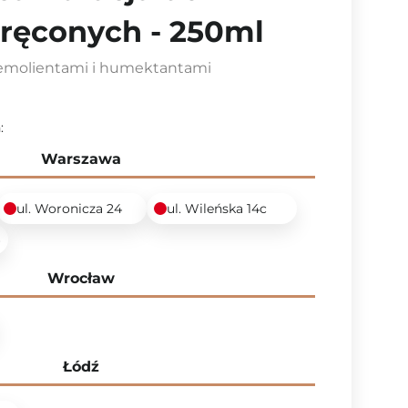
ręconych - 250ml
 emolientami i humektantami
:
Warszawa
ul. Woronicza 24
ul. Wileńska 14c
6
Wrocław
Łódź