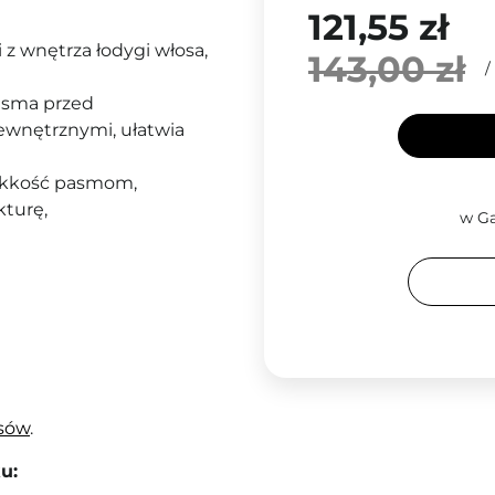
121,55 zł
 z wnętrza łodygi włosa,
143,00 zł
/
asma przed
wnętrznymi, ułatwia
ękkość pasmom,
kturę,
w Ga
sów
.
u: