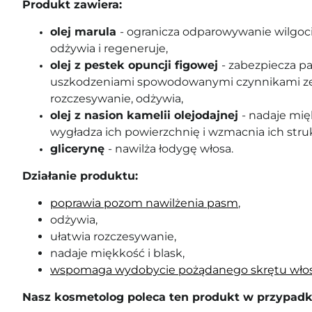
Produkt zawiera:
olej marula
- ogranicza odparowywanie wilgoci
odżywia i regeneruje,
olej z pestek opuncji figowej
- zabezpiecza p
uszkodzeniami spowodowanymi czynnikami ze
rozczesywanie, odżywia,
olej z nasion kamelii olejodajnej
- nadaje mi
wygładza ich powierzchnię i wzmacnia ich stru
glicerynę
- nawilża łodygę włosa.
Działanie produktu:
poprawia pozom nawilżenia pasm
,
odżywia,
ułatwia rozczesywanie,
nadaje miękkość i blask,
wspomaga wydobycie pożądanego skrętu wło
Nasz kosmetolog poleca ten produkt w przypadk