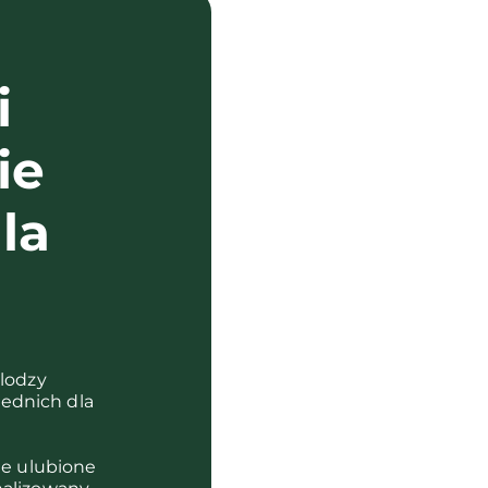
i
ie
la
?
olodzy
ednich dla
je ulubione