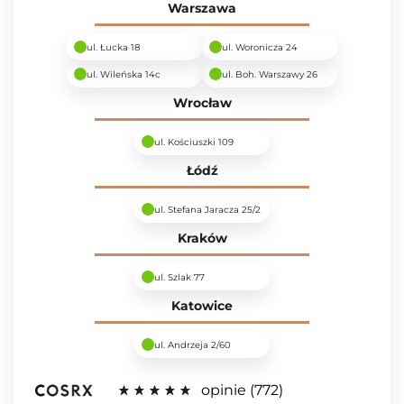
Warszawa
ul. Łucka 18
ul. Woronicza 24
ul. Wileńska 14c
ul. Boh. Warszawy 26
Wrocław
ul. Kościuszki 109
Łódź
ul. Stefana Jaracza 25/2
Kraków
ul. Szlak 77
Katowice
ul. Andrzeja 2/60
opinie
772