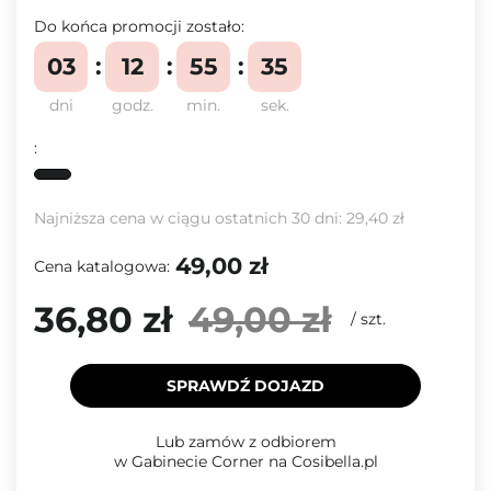
Do końca promocji zostało:
03
12
55
34
dni
godz.
min.
sek.
:
Najniższa cena w ciągu ostatnich 30 dni:
29,40 zł
49,00 zł
Cena katalogowa:
36,80 zł
49,00 zł
/
szt.
SPRAWDŹ DOJAZD
Lub zamów z odbiorem
w Gabinecie Corner na Cosibella.pl