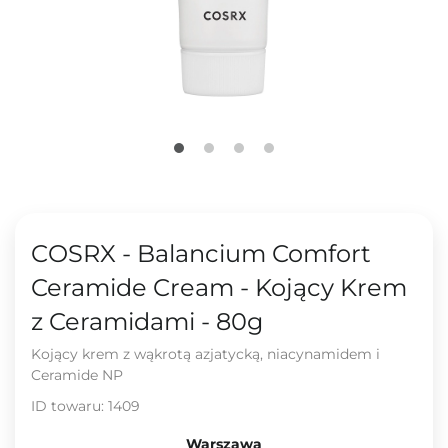
COSRX - Balancium Comfort
Ceramide Cream - Kojący Krem
z Ceramidami - 80g
Kojący krem z wąkrotą azjatycką, niacynamidem i
Ceramide NP
ID towaru:
1409
Warszawa