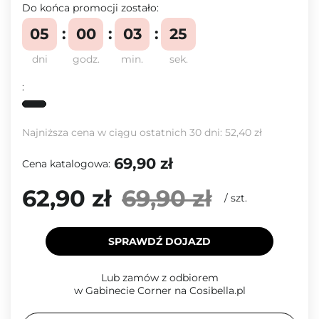
Do końca promocji zostało:
05
00
03
25
dni
godz.
min.
sek.
:
Najniższa cena w ciągu ostatnich 30 dni:
52,40 zł
69,90 zł
Cena katalogowa:
62,90 zł
69,90 zł
/
szt.
SPRAWDŹ DOJAZD
Lub zamów z odbiorem
w Gabinecie Corner na Cosibella.pl