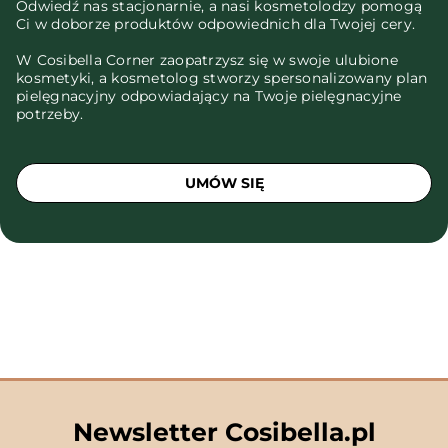
Odwiedź nas stacjonarnie, a nasi kosmetolodzy pomogą
Ci w doborze produktów odpowiednich dla Twojej cery.
W Cosibella Corner zaopatrzysz się w swoje ulubione
kosmetyki, a kosmetolog stworzy spersonalizowany plan
pielęgnacyjny odpowiadający na Twoje pielęgnacyjne
potrzeby.
UMÓW SIĘ
Newsletter Cosibella.pl