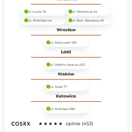
ul. Łucka 18
ul. Woronicza 24
ul. Wileńska 14c
ul. Boh. Warszawy 26
Wrocław
ul. Kościuszki 109
Łódź
ul. Stefana Jaracza 25/2
Kraków
ul. Szlak 77
Katowice
ul. Andrzeja 2/60
opinie
453