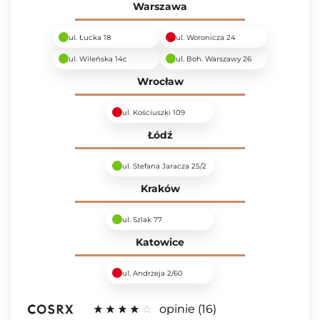
Warszawa
ul. Łucka 18
ul. Woronicza 24
ul. Wileńska 14c
ul. Boh. Warszawy 26
Wrocław
ul. Kościuszki 109
Łódź
ul. Stefana Jaracza 25/2
Kraków
ul. Szlak 77
Katowice
ul. Andrzeja 2/60
opinie
16