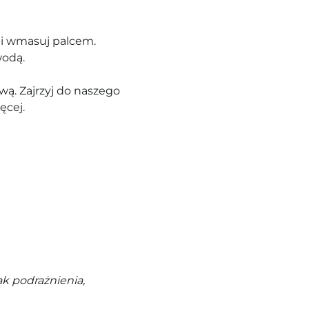
 i wmasuj palcem.
wodą.
ą. Zajrzyj do naszego
ęcej.
k podrażnienia,