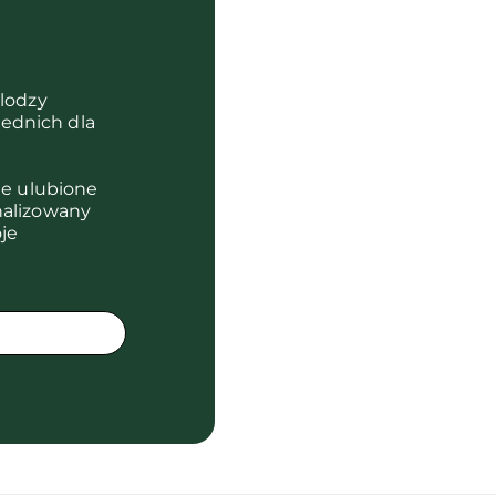
?
olodzy
ednich dla
je ulubione
nalizowany
je