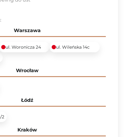
:
Warszawa
ul. Woronicza 24
ul. Wileńska 14c
6
Wrocław
Łódź
5/2
Kraków