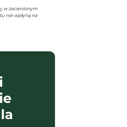
j, w zacienionym
tu nie wpłyną na
i
ie
la