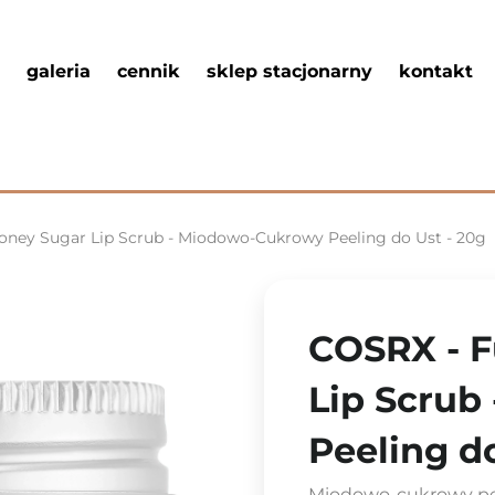
galeria
cennik
sklep stacjonarny
kontakt
Honey Sugar Lip Scrub - Miodowo-Cukrowy Peeling do Ust - 20g
COSRX - F
Lip Scrub
Peeling do
Miodowo-cukrowy pe