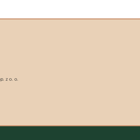
. z o. o.