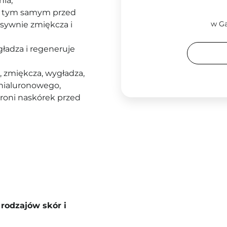
nia,
ąc tym samym przed
w Ga
nsywnie zmiękcza i
ygładza i regeneruje
, zmiękcza, wygładza,
hialuronowego,
hroni naskórek przed
rodzajów skór i