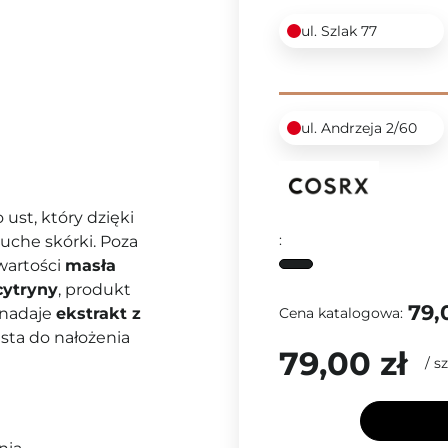
ul. Szlak 77
ul. Andrzeja 2/60
 ust, który dzięki
:
uche skórki. Poza
wartości
masła
cytryny
, produkt
79,
Cena katalogowa:
 nadaje
ekstrakt z
sta do nałożenia
79,00 zł
/
sz