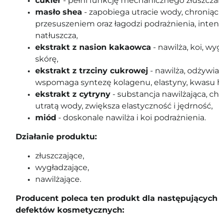
cukier
- pełni funkcję mechanicznego złuszcza
masło shea
- zapobiega utracie wody, chroni
przesuszeniem oraz łagodzi podrażnienia, inte
natłuszcza,
ekstrakt z nasion kakaowca
- nawilża, koi, w
skórę,
ekstrakt z trzciny cukrowej
- nawilża, odżywia
wspomaga syntezę kolagenu, elastyny, kwasu 
ekstrakt z cytryny
- substancja nawilżająca, c
utratą wody, zwiększa elastyczność i jędrność,
miód
- doskonale nawilża i koi podrażnienia.
Działanie produktu:
złuszczające,
wygładzające,
nawilżające.
Producent poleca ten produkt dla następujących 
defektów kosmetycznych: