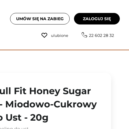
UMÓW SIĘ NA ZABIEG
ZALOGUJ SIĘ
22 602 28 32
ulubione
ull Fit Honey Sugar
 - Miodowo-Cukrowy
 Ust - 20g
eling do ust