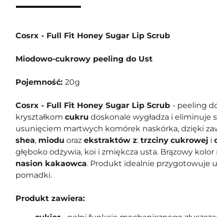
Cosrx - Full Fit Honey Sugar Lip Scrub
Miodowo-cukrowy peeling do Ust
Pojemność:
20g
Cosrx - Full Fit Honey Sugar Lip Scrub
- peeling do
kryształkom
cukru
doskonale wygładza i eliminuje s
usunięciem martwych komórek naskórka, dzięki za
shea
,
miodu
oraz
ekstraktów z
:
trzciny
cukrowej
i
głęboko odżywia, koi i zmiękcza usta. Brązowy kolor
nasion kakaowca
. Produkt idealnie przygotowuje u
pomadki.
Produkt zawiera: