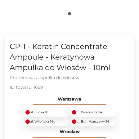
CP-1 - Keratin Concentrate
Ampoule - Keratynowa
Ampułka do Włosów - 10ml
Proteinowa ampułka do włosów
ID towaru:
1659
Warszawa
ul. Łucka 18
ul. Woronicza 24
ul. Wileńska 14c
ul. Boh. Warszawy 26
Wrocław