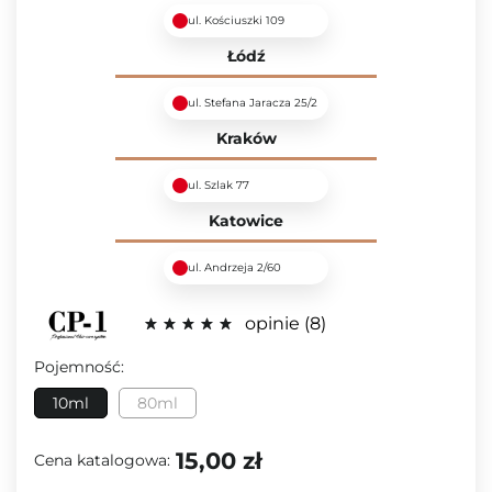
ul. Kościuszki 109
Łódź
ul. Stefana Jaracza 25/2
Kraków
ul. Szlak 77
Katowice
ul. Andrzeja 2/60
opinie
8
Pojemność:
10ml
80ml
15,00 zł
Cena katalogowa: