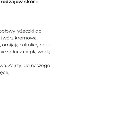
rodzajów skór i
połowy łyżeczki do
 wytwórz kremową,
 omijając okolicę oczu.
nie spłucz ciepłą wodą.
ą. Zajrzyj do naszego
ęcej.