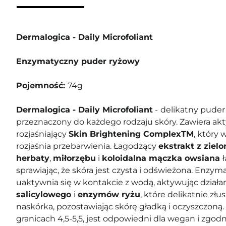
Dermalogica - Daily Microfoliant
Enzymatyczny puder ryżowy
Pojemność:
74g
Dermalogica - Daily Microfoliant
-
delikatny puder
przeznaczony do każdego rodzaju skóry. Zawiera a
rozjaśniający
Skin Brightening ComplexTM
, który 
rozjaśnia przebarwienia. Łagodzący
ekstrakt z zielo
herbaty
,
miłorzębu
i
koloidalna mączka owsiana
sprawiając, że skóra jest czysta i odświeżona. Enzy
uaktywnia się w kontakcie z wodą, aktywując działa
salicylowego
i
enzymów ryżu
, które delikatnie zł
naskórka, pozostawiając skórę gładką i oczyszczoną
granicach 4,5-5,5, jest odpowiedni dla wegan i zgodn