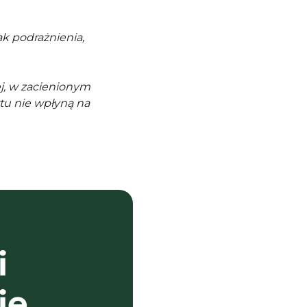
k podrażnienia,
j, w zacienionym
tu nie wpłyną na
i
ie