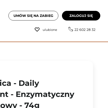
UMÓW SIĘ NA ZABIEG
ZALOGUJ SIĘ
22 602 28 32
ulubione
ca - Daily
ant - Enzymatyczny
owy - 74g