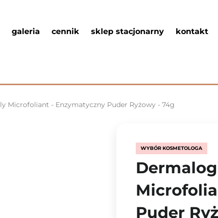
galeria
cennik
sklep stacjonarny
kontakt
ly Microfoliant - Enzymatyczny Puder Ryżowy - 74g
WYBÓR KOSMETOLOGA
Dermalogi
Microfoli
Puder Ryż