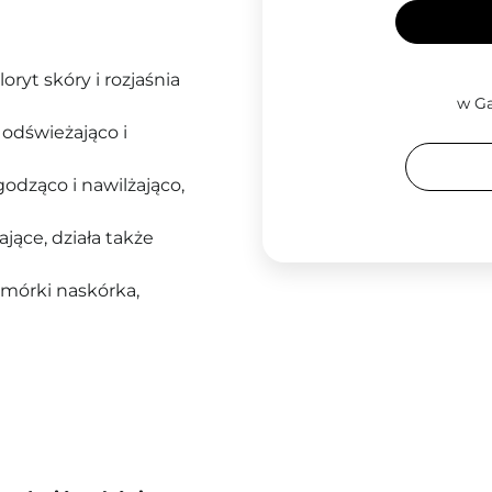
oryt skóry i rozjaśnia
w Ga
, odświeżająco i
godząco i nawilżająco,
jące, działa także
omórki naskórka,