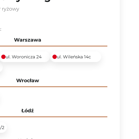
 ryżowy
:
Warszawa
ul. Woronicza 24
ul. Wileńska 14c
6
Wrocław
Łódź
5/2