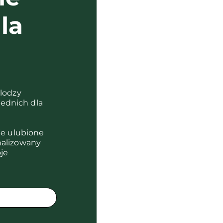
la
?
olodzy
ednich dla
je ulubione
nalizowany
je