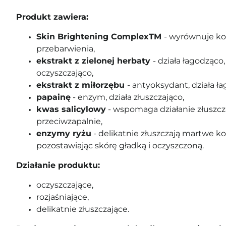
Produkt zawiera:
Skin Brightening ComplexTM
- wyrównuje kol
przebarwienia,
ekstrakt z zielonej herbaty
- działa łagodząco
oczyszczająco,
ekstrakt z miłorzębu
- antyoksydant, działa ła
papainę
- enzym, działa złuszczająco,
kwas salicylowy
- wspomaga działanie złuszcza
przeciwzapalnie,
enzymy ryżu
- delikatnie złuszczają martwe k
pozostawiając skórę gładką i oczyszczoną.
Działanie produktu:
oczyszczające,
rozjaśniające,
delikatnie złuszczające.