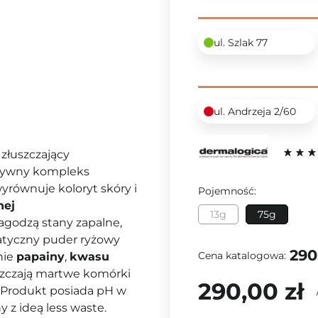
ul. Szlak 77
ul. Andrzeja 2/60
 złuszczający
ktywny kompleks
wyrównuje koloryt skóry i
Pojemność:
nej
13g
75g
łagodzą stany zapalne,
matyczny puder ryżowy
290
Cena katalogowa:
nie
papainy
,
kwasu
uszczają martwe komórki
290,00 zł
. Produkt posiada pH w
y z ideą less waste.