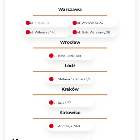
Warszawa
ul. Łucka 18
ul. Woronicza 24
ul. Wileńska 14c
ul. Boh. Warszawy 26
Wrocław
ul. Kościuszki 109
Łódź
ul. Stefana Jaracza 25/2
Kraków
ul. Szlak 77
Katowice
ul. Andrzeja 2/60