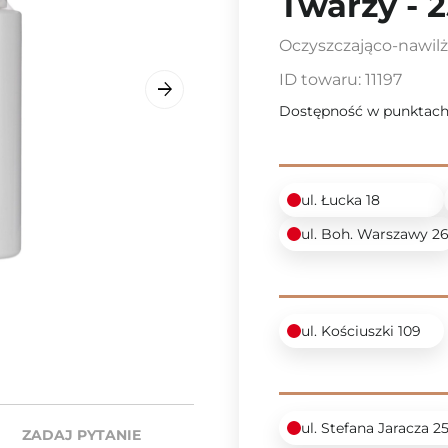
Twarzy - 
Oczyszczająco-nawilż
ID towaru:
11197
Dostępność w punktach
ul. Łucka 18
ul. Boh. Warszawy 2
ul. Kościuszki 109
ul. Stefana Jaracza 2
ZADAJ PYTANIE