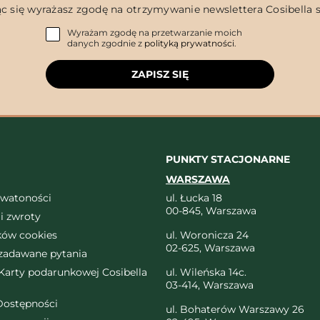
c się wyrażasz zgodę na otrzymywanie newslettera Cosibella sp
Wyrażam zgodę na przetwarzanie moich
danych zgodnie z
polityką prywatności
.
ZAPISZ SIĘ
PUNKTY STACJONARNE
WARSZAWA
ywatoności
ul. Łucka 18
00-845, Warszawa
i zwroty
ików cookies
ul. Woronicza 24
02-625, Warszawa
 zadawane pytania
arty podarunkowej Cosibella
ul. Wileńska 14c.
03-414, Warszawa
Dostępności
ul. Bohaterów Warszawy 26