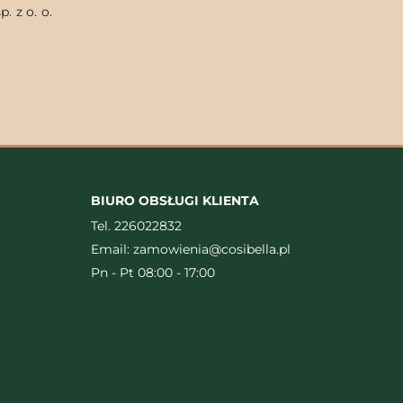
. z o. o.
BIURO OBSŁUGI KLIENTA
Tel.
226022832
Email:
zamowienia@cosibella.pl
Pn - Pt 08:00 - 17:00