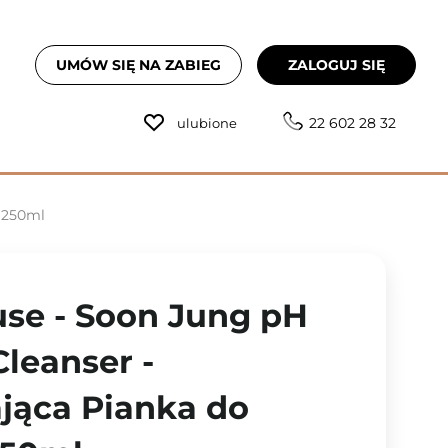
UMÓW SIĘ NA ZABIEG
ZALOGUJ SIĘ
22 602 28 32
ulubione
- 250ml
se - Soon Jung pH
Cleanser -
jąca Pianka do