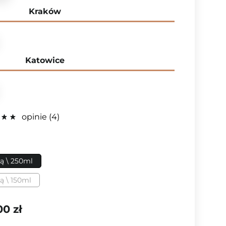
Kraków
Katowice
opinie
4
ą \ 250ml
 \ 150ml
00 zł