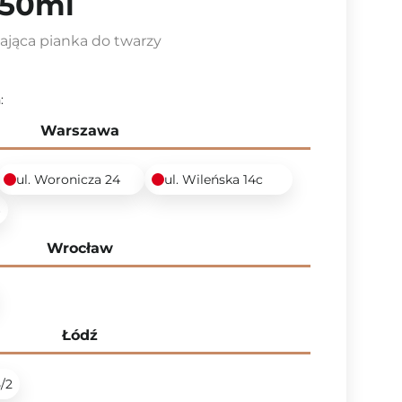
250ml
ająca pianka do twarzy
:
Warszawa
ul. Woronicza 24
ul. Wileńska 14c
6
Wrocław
Łódź
5/2