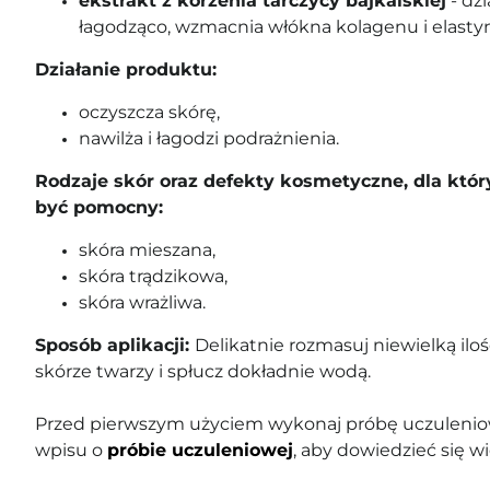
ekstrakt z korzenia tarczycy bajkalskiej
- dzi
łagodząco, wzmacnia włókna kolagenu i elastyn
Działanie produktu:
oczyszcza skórę,
nawilża i łagodzi podrażnienia.
Rodzaje skór oraz defekty kosmetyczne, dla któ
być pomocny:
skóra mieszana,
skóra trądzikowa,
skóra wrażliwa.
Sposób aplikacji:
Delikatnie rozmasuj niewielką iloś
skórze twarzy i spłucz dokładnie wodą.
Przed pierwszym użyciem wykonaj próbę uczuleniow
wpisu o
próbie uczuleniowej
, aby dowiedzieć się wi