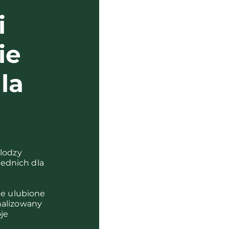
i
ie
la
?
olodzy
ednich dla
je ulubione
nalizowany
je