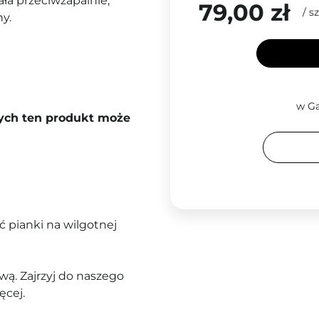
ała przeciwzapalnie,
79,00 zł
/
sz
y.
w Ga
rych ten produkt może
ć pianki na wilgotnej
ą. Zajrzyj do naszego
ęcej.