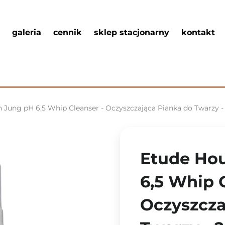
galeria
cennik
sklep stacjonarny
kontakt
 Jung pH 6,5 Whip Cleanser - Oczyszczająca Pianka do Twarzy 
Etude Hou
6,5 Whip 
Oczyszcza