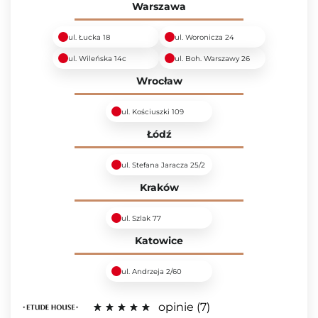
Warszawa
ul. Łucka 18
ul. Woronicza 24
ul. Wileńska 14c
ul. Boh. Warszawy 26
Wrocław
ul. Kościuszki 109
Łódź
ul. Stefana Jaracza 25/2
Kraków
ul. Szlak 77
Katowice
ul. Andrzeja 2/60
opinie
7