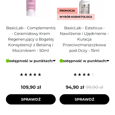
PROMOCJA
WYBÓR KOSMETOLOGA
BasicLab - Complementis
BasicLab - Esteticus -
- Ceramidowy Krem
Nawilżenie i Ujędrnienie -
Regenerujący o Bogatej
Kuracja
Konsystencji z Betainą i
Przeciwzmarszczkowa
Mocznikiem - 50ml
pod Oczy - 15ml
Dostępność w punktach:
Dostępność w punktach:
109,90 zł
94,90 zł
99,90 zł
SPRAWDŹ
SPRAWDŹ