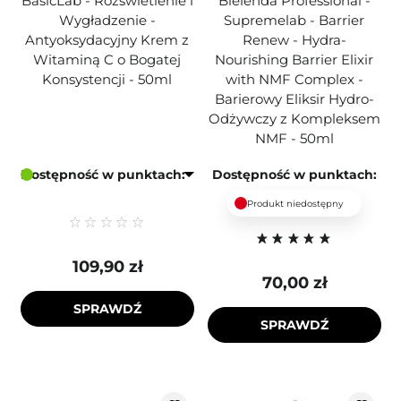
BasicLab - Rozświetlenie i
Bielenda Professional -
Wygładzenie -
Supremelab - Barrier
Antyoksydacyjny Krem z
Renew - Hydra-
Witaminą C o Bogatej
Nourishing Barrier Elixir
Konsystencji - 50ml
with NMF Complex -
Barierowy Eliksir Hydro-
Odżywczy z Kompleksem
NMF - 50ml
Dostępność w punktach:
Dostępność w punktach:
Produkt niedostępny
109,90 zł
70,00 zł
SPRAWDŹ
SPRAWDŹ