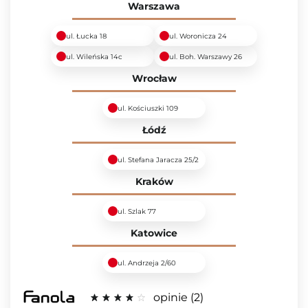
Warszawa
ul. Łucka 18
ul. Woronicza 24
ul. Wileńska 14c
ul. Boh. Warszawy 26
Wrocław
ul. Kościuszki 109
Łódź
ul. Stefana Jaracza 25/2
Kraków
ul. Szlak 77
Katowice
ul. Andrzeja 2/60
opinie
2