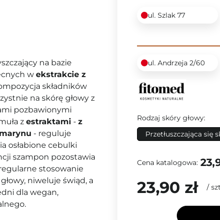
ul. Szlak 77
szczający na bazie
ul. Andrzeja 2/60
becnych w
ekstrakcie z
kompozycja składników
ystnie na skórę głowy z
sami pozbawionymi
Rodzaj skóry głowy:
muła z
estraktami
-
z
zmarynu
- reguluje
Przetłuszczająca się 
a osłabione cebulki
encji szampon pozostawia
23,9
Cena katalogowa:
o regularne stosowanie
 głowy, niweluje świąd, a
23,90 zł
/
szt
dni dla wegan,
lnego.