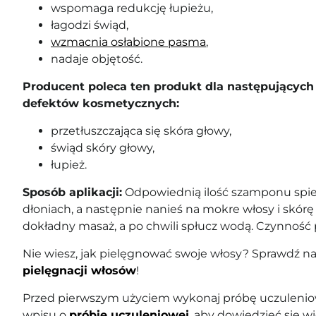
wspomaga redukcję łupieżu,
łagodzi świąd,
wzmacnia osłabione pasma
,
nadaje objętość.
Producent poleca ten produkt dla następujących
defektów kosmetycznych:
przetłuszczająca się skóra głowy,
świąd skóry głowy,
łupież.
Sposób aplikacji:
Odpowiednią ilość szamponu spi
dłoniach, a następnie nanieś na mokre włosy i skór
dokładny masaż, a po chwili spłucz wodą. Czynność 
Nie wiesz, jak pielęgnować swoje włosy? Sprawdź n
pielęgnacji włosów
!
Przed pierwszym użyciem wykonaj próbę uczuleniow
wpisu o
próbie uczuleniowej
, aby dowiedzieć się wi