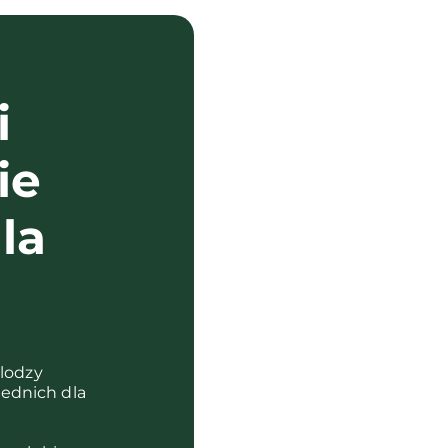
i
ie
la
?
olodzy
ednich dla