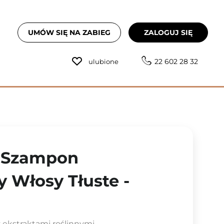
UMÓW SIĘ NA ZABIEG
ZALOGUJ SIĘ
22 602 28 32
ulubione
- Szampon
y Włosy Tłuste -
ekstraktami roślinnymi