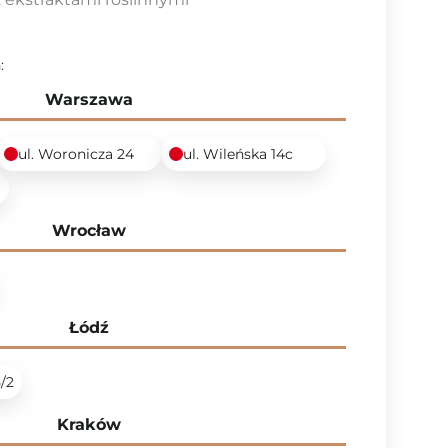
:
Warszawa
ul. Woronicza 24
ul. Wileńska 14c
6
Wrocław
Łódź
5/2
Kraków