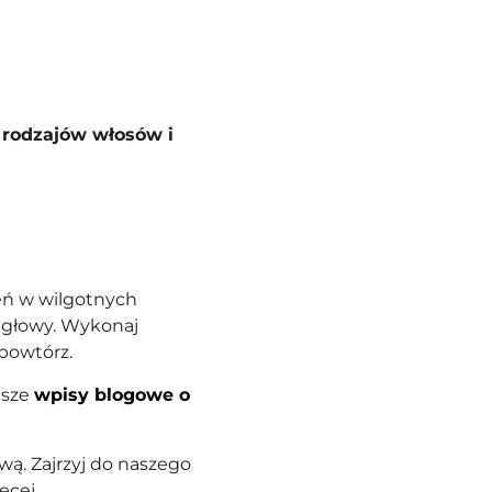
 rodzajów włosów i
eń w wilgotnych
ę głowy. Wykonaj
powtórz.
asze
wpisy blogowe o
ą. Zajrzyj do naszego
ęcej.