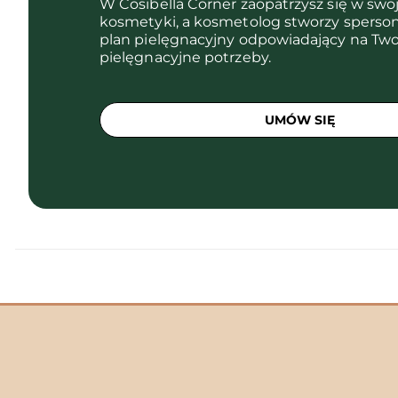
W Cosibella Corner zaopatrzysz się w swo
kosmetyki, a kosmetolog stworzy sperso
plan pielęgnacyjny odpowiadający na Two
pielęgnacyjne potrzeby.
UMÓW SIĘ