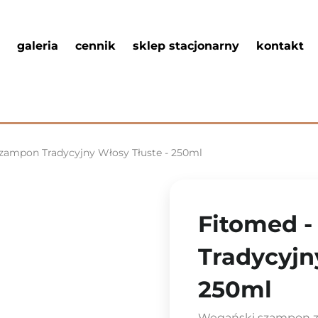
galeria
cennik
sklep stacjonarny
kontakt
zampon Tradycyjny Włosy Tłuste - 250ml
Fitomed 
Tradycyjn
250ml
Wegański szampon z 