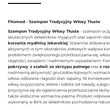
Fitomed - Szampon Tradycyjny Włosy Tłuste
Szampon Tradycyjny Włosy Tłuste
- szampon oczy
skutecznych składników myjących oraz saponin o
korzenia mydlnicy lekarskiej
. Starannie dobrana 
aktywnych w tym ekstraktów ziołowych wpływa korz
problemem zwiększonego przetłuszczania się, wło
objętości, świądem i nadmiernym wypadaniem. For
pokrzywy
,
z szałwii
,
ze skrzypu polnego
oraz
z ro
nadmierną aktywność gruczołów łojowych, wzmacni
włosa, odświeża i łagodzi stan zapalny. W konsekw
włosy oczyszczone, lekkie i odbite od nasady, a jeg
przyczynia się do ograniczenia przetłuszczania skóry
takze widocznie wzmacnia pasma. Produkt odpowie
wykonany w 84% ze składników pochodzenia natura