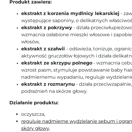
Produkt zawiera:
ekstrakt
z korzenia mydlnicy lekarskiej
- zaw
występujące saponiny, o delikatnych właściwoś
ekstrakt z pokrzywy
- działa przeciwłupieżowo
wzmacnia osłabione mieszki włosowe i zapobie
włosów,
ekstrakt z szałwii
- odświeża, tonizuje, ogran
aktywność gruczołów łojowych i działa delikatni
ekstrakt ze skrzypu polnego
- wzmacnia cebul
wzrost pasm, stymuluje powstawanie baby hair
nadmiernemu wypadaniu, reguluje wydzielan
ekstrakt z rozmarynu
- działa przeciwzapalni
podrażnień na skórze głowy.
Działanie produktu:
oczyszcza,
reguluje nadmierne wydzielanie sebum i ograni
skóry głowy
,