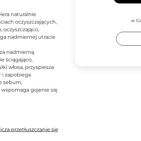
iera naturalnie
w Ga
ciach oczyszczających,
, oczyszczająco,
ga nadmiernej utracie
icza nadmierną
e ściągająco,
ki włosa, przyspiesza
 i zapobiega
ie sebum,
e, wspomaga gojenie się
cza przetłuszczanie się