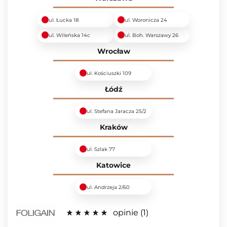
ul. Łucka 18
ul. Woronicza 24
ul. Wileńska 14c
ul. Boh. Warszawy 26
Wrocław
ul. Kościuszki 109
Łódź
ul. Stefana Jaracza 25/2
Kraków
ul. Szlak 77
Katowice
ul. Andrzeja 2/60
opinie
1