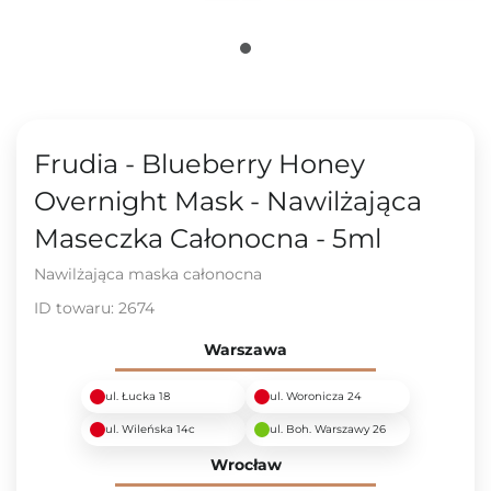
Frudia - Blueberry Honey
Overnight Mask - Nawilżająca
Maseczka Całonocna - 5ml
Nawilżająca maska całonocna
ID towaru:
2674
Warszawa
ul. Łucka 18
ul. Woronicza 24
ul. Wileńska 14c
ul. Boh. Warszawy 26
Wrocław