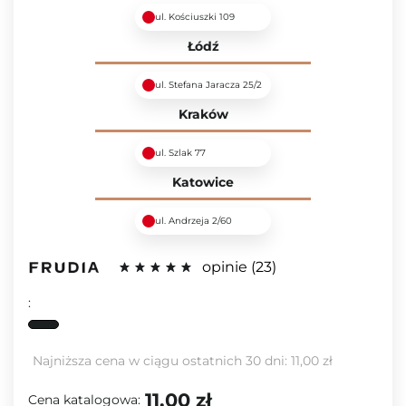
ul. Kościuszki 109
Łódź
ul. Stefana Jaracza 25/2
Kraków
ul. Szlak 77
Katowice
ul. Andrzeja 2/60
opinie
23
:
Najniższa cena w ciągu ostatnich 30 dni:
11,00 zł
11,00 zł
Cena katalogowa: