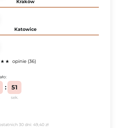
Kraków
Katowice
opinie
36
ało:
50
.
sek.
ostatnich 30 dni:
49,40 zł