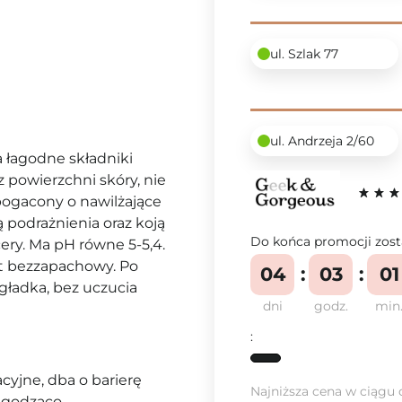
ul. Szlak 77
ul. Andrzeja 2/60
a łagodne składniki
 powierzchni skóry, nie
zbogacony o nawilżające
ą podrażnienia oraz koją
Do końca promocji zost
ery. Ma pH równe 5-5,4.
st bezzapachowy. Po
04
03
01
 gładka, bez uczucia
dni
godz.
min
:
cyjne, dba o barierę
Najniższa cena w ciągu 
agodząco,