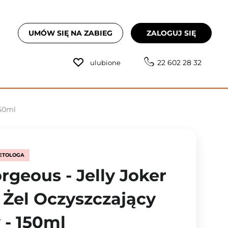
UMÓW SIĘ NA ZABIEG
ZALOGUJ SIĘ
22 602 28 32
ulubione
150ml
ETOLOGA
rgeous - Jelly Joker
 Żel Oczyszczający
 - 150ml