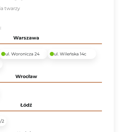
ia twarzy
:
Warszawa
ul. Woronicza 24
ul. Wileńska 14c
6
Wrocław
Łódź
5/2