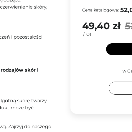
aczerwienienie skóry,
52,
Cena katalogowa:
49,40 zł
5
/
szt.
zeń i pozostałości
rodzajów skór i
w Ga
lgotną skórę twarzy.
odukt może być
ą. Zajrzyj do naszego