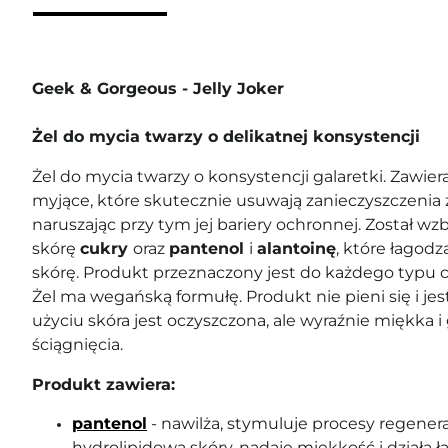
Geek & Gorgeous - Jelly Joker
Żel do mycia twarzy o delikatnej konsystencji
Żel do mycia twarzy o konsystencji galaretki. Zawier
myjące, które skutecznie usuwają zanieczyszczenia z
naruszając przy tym jej bariery ochronnej. Został w
skórę
cukry
oraz
pantenol
i
alantoinę
, które łagodz
skórę. Produkt przeznaczony jest do każdego typu c
Żel ma wegańską formułę. Produkt nie pieni się i je
użyciu skóra jest oczyszczona, ale wyraźnie miękka i
ściągnięcia.
Produkt zawiera:
pantenol
- nawilża, stymuluje procesy regenera
hydrolipidową skóry, nadaje miękkość i działa ł