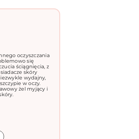
nnego oczyszczania
problemowo się
zucia ściągnięcia, z
siadacze skóry
 niezwykle wydajny,
 szczypie w oczy.
awowy żel myjący i
kóry.