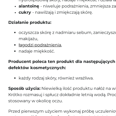
alantoinę
- niweluje podrażnienia, zmniejsza z
cukry
- nawilżają i zmiękczają skórę.
Działanie produktu:
oczyszcza skórę z nadmiaru sebum, zanieczyszc
makijażu,
łagodzi podrażnienia
,
nadaje miękkość.
Producent poleca ten produkt dla następujących 
defektów kosmetycznych:
każdy rodzaj skóry, również wrażliwa.
Sposób użycia:
Niewielką ilość produktu nałóż na wi
Krótko rozmasuj i spłucz dokładnie letnią wodą. Pr
stosowany w okolicę oczu.
Przed pierwszym użyciem wykonaj próbę uczuleniow