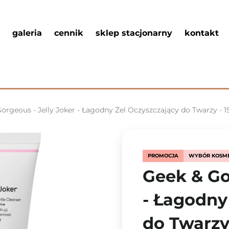
galeria
cennik
sklep stacjonarny
kontakt
orgeous - Jelly Joker - Łagodny Żel Oczyszczający do Twarzy - 
PROMOCJA
WYBÓR KOSM
Geek & Go
- Łagodny
do Twarzy