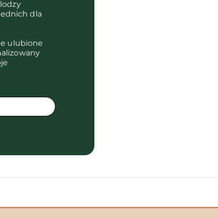
olodzy
ednich dla
je ulubione
nalizowany
je