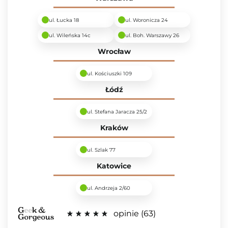
ul. Łucka 18
ul. Woronicza 24
ul. Wileńska 14c
ul. Boh. Warszawy 26
Wrocław
ul. Kościuszki 109
Łódź
ul. Stefana Jaracza 25/2
Kraków
ul. Szlak 77
Katowice
ul. Andrzeja 2/60
opinie
63