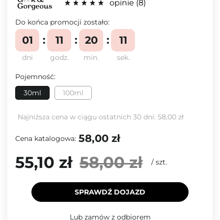
opinie
8
Do końca promocji zostało:
01
11
20
11
dni
godz.
min.
sek.
Pojemność:
30ml
100ml
Najniższa cena w ciągu ostatnich 30 dni:
58,00 zł
58,00 zł
Cena katalogowa:
55,10 zł
58,00 zł
/
szt.
SPRAWDŹ DOJAZD
Lub zamów z odbiorem