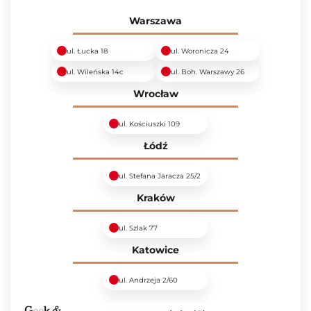
Warszawa
ul. Łucka 18
ul. Woronicza 24
ul. Wileńska 14c
ul. Boh. Warszawy 26
Wrocław
ul. Kościuszki 109
Łódź
ul. Stefana Jaracza 25/2
Kraków
ul. Szlak 77
Katowice
ul. Andrzeja 2/60