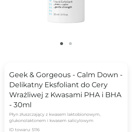
Geek & Gorgeous - Calm Down -
Delikatny Eksfoliant do Cery
Wrażliwej z Kwasami PHA i BHA
- 30ml
Płyn złuszczający z kwasem laktobionowym,
glukonolaktonem i kwasem salicylowym
ID towaru:
5116