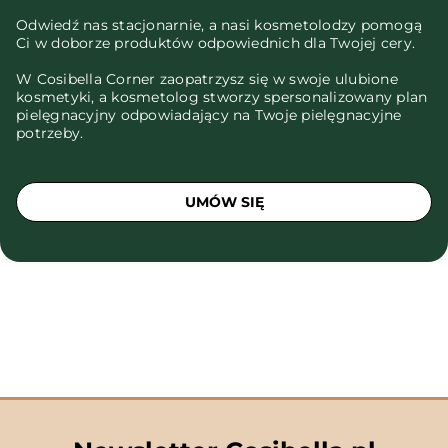
Odwiedź nas stacjonarnie, a nasi kosmetolodzy pomogą
Ci w doborze produktów odpowiednich dla Twojej cery.
W Cosibella Corner zaopatrzysz się w swoje ulubione
kosmetyki, a kosmetolog stworzy spersonalizowany plan
pielęgnacyjny odpowiadający na Twoje pielęgnacyjne
potrzeby.
UMÓW SIĘ