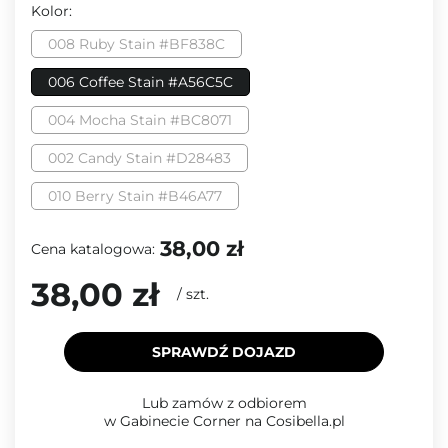
Kolor:
008 Ruby Stain #BF838C
006 Coffee Stain #A56C5C
004 Mocha Stain #BC8071
002 Candy Stain #D28483
010 Berry Stain #B46A77
38,00 zł
Cena katalogowa:
38,00 zł
/
szt.
SPRAWDŹ DOJAZD
Lub zamów z odbiorem
w Gabinecie Corner na Cosibella.pl