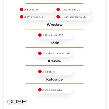
ul. Łucka 18
ul. Woronicza 24
ul. Wileńska 14c
ul. Boh. Warszawy 26
Wrocław
ul. Kościuszki 109
Łódź
ul. Stefana Jaracza 25/2
Kraków
ul. Szlak 77
Katowice
ul. Andrzeja 2/60