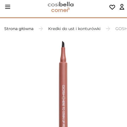
Strona główna
Kredki do ust i konturówki
GOSH 