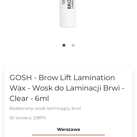
GOSH - Brow Lift Lamination
Wax - Wosk do Laminacji Brwi -
Clear - 6ml
Bezbarwny wosk laminujący brwi
ID towaru:
29874
Warszawa