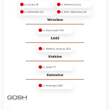
ul. Łucka 18
ul. Woronicza 24
ul. Wileńska 14c
ul. Boh. Warszawy 26
Wrocław
ul. Kościuszki 109
Łódź
ul. Stefana Jaracza 25/2
Kraków
ul. Szlak 77
Katowice
ul. Andrzeja 2/60
: