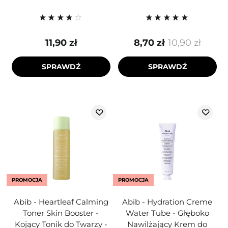
11,90 zł
8,70 zł
10,90 zł
SPRAWDŹ
SPRAWDŹ
PROMOCJA
PROMOCJA
Abib - Heartleaf Calming
Abib - Hydration Creme
Toner Skin Booster -
Water Tube - Głęboko
Kojący Tonik do Twarzy -
Nawilżający Krem do