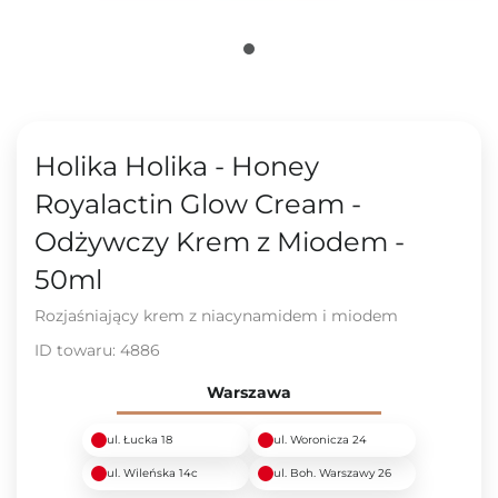
Holika Holika - Honey
Royalactin Glow Cream -
Odżywczy Krem z Miodem -
50ml
Rozjaśniający krem z niacynamidem i miodem
ID towaru:
4886
Warszawa
ul. Łucka 18
ul. Woronicza 24
ul. Wileńska 14c
ul. Boh. Warszawy 26