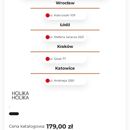
Wrocław
ul. Kościuszki 109
Łódź
ul. Stefana Jaracza 25/2
Kraków
ul. Szlak 77
Katowice
ul. Andrzeja 2/60
:
179,00 zł
Cena katalogowa: