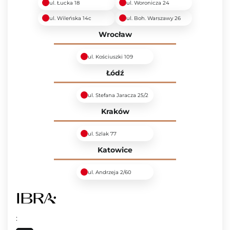
ul. Łucka 18
ul. Woronicza 24
ul. Wileńska 14c
ul. Boh. Warszawy 26
Wrocław
ul. Kościuszki 109
Łódź
ul. Stefana Jaracza 25/2
Kraków
ul. Szlak 77
Katowice
ul. Andrzeja 2/60
: