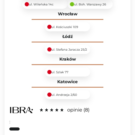
ul. Wileńska 14c
ul. Boh. Warszawy 26
Wrocław
ul. Kościuszki 109
Łódź
ul. Stefana Jaracza 25/2
Kraków
ul. Szlak 77
Katowice
ul. Andrzeja 2/60
opinie
8
: