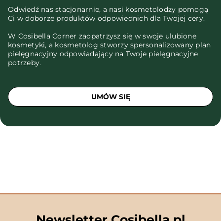
Odwiedź nas stacjonarnie, a nasi kosmetolodzy pomogą
Ci w doborze produktów odpowiednich dla Twojej cery.
W Cosibella Corner zaopatrzysz się w swoje ulubione
kosmetyki, a kosmetolog stworzy spersonalizowany plan
pielęgnacyjny odpowiadający na Twoje pielęgnacyjne
potrzeby.
UMÓW SIĘ
Newsletter Cosibella.pl