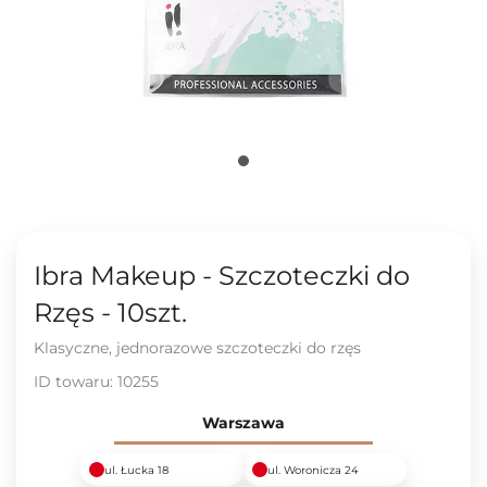
Ibra Makeup - Szczoteczki do
Rzęs - 10szt.
Klasyczne, jednorazowe szczoteczki do rzęs
ID towaru:
10255
Warszawa
ul. Łucka 18
ul. Woronicza 24