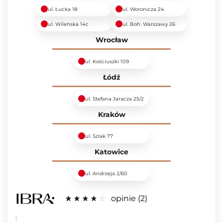
ul. Łucka 18
ul. Woronicza 24
ul. Wileńska 14c
ul. Boh. Warszawy 26
Wrocław
ul. Kościuszki 109
Łódź
ul. Stefana Jaracza 25/2
Kraków
ul. Szlak 77
Katowice
ul. Andrzeja 2/60
opinie
2
: