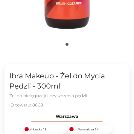
Ibra Makeup - Żel do Mycia
Pędzli - 300ml
Żel do pielęgnacji i czyszczenia pędzli
ID towaru:
8668
Warszawa
ul. Łucka 18
ul. Woronicza 24