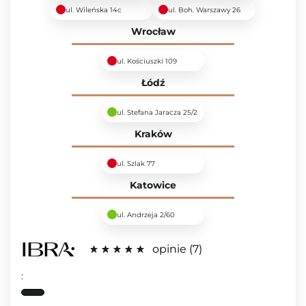
ul. Wileńska 14c
ul. Boh. Warszawy 26
Wrocław
ul. Kościuszki 109
Łódź
ul. Stefana Jaracza 25/2
Kraków
ul. Szlak 77
Katowice
ul. Andrzeja 2/60
opinie
7
: