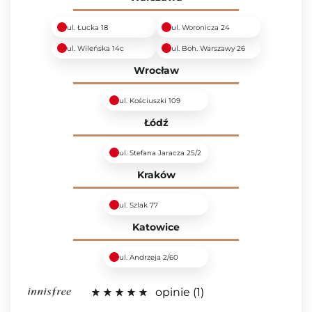
ul. Łucka 18
ul. Woronicza 24
ul. Wileńska 14c
ul. Boh. Warszawy 26
Wrocław
ul. Kościuszki 109
Łódź
ul. Stefana Jaracza 25/2
Kraków
ul. Szlak 77
Katowice
ul. Andrzeja 2/60
opinie
1