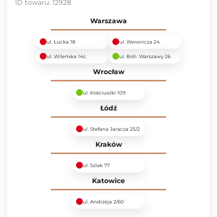
ID towaru:
12928
Warszawa
ul. Łucka 18
ul. Woronicza 24
ul. Wileńska 14c
ul. Boh. Warszawy 26
Wrocław
ul. Kościuszki 109
Łódź
ul. Stefana Jaracza 25/2
Kraków
ul. Szlak 77
Katowice
ul. Andrzeja 2/60