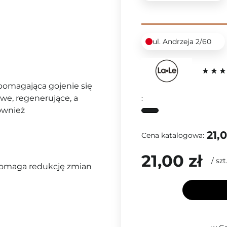
ul. Andrzeja 2/60
omagająca gojenie się
we, regenerujące, a
:
ównież
21,0
Cena katalogowa:
21,00 zł
/
szt
pomaga redukcję zmian