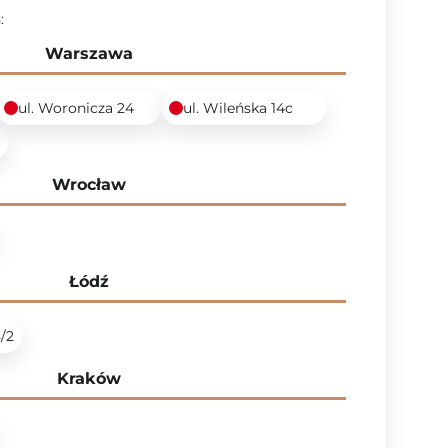
:
Warszawa
ul. Woronicza 24
ul. Wileńska 14c
6
Wrocław
Łódź
5/2
Kraków