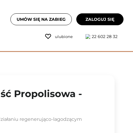
UMÓW SIĘ NA ZABIEG
ZALOGUJ SIĘ
22 602 28 32
ulubione
aść Propolisowa -
działaniu regenerująco-lagodzącym