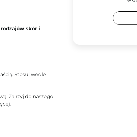
w Ga
rodzajów skór i
ścią. Stosuj wedle
ą. Zajrzyj do naszego
ęcej.