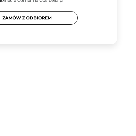
binecie Corner na Cosibella.pl
ZAMÓW Z ODBIOREM