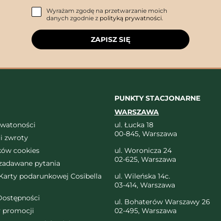
Wyrażam zgodę na przetwarzanie moich
danych zgodnie z
polityką prywatności
.
ZAPISZ SIĘ
PUNKTY STACJONARNE
WARSZAWA
ywatoności
ul. Łucka 18
00-845, Warszawa
i zwroty
ików cookies
ul. Woronicza 24
02-625, Warszawa
 zadawane pytania
arty podarunkowej Cosibella
ul. Wileńska 14c.
03-414, Warszawa
Dostępności
ul. Bohaterów Warszawy 26
 promocji
02-495, Warszawa