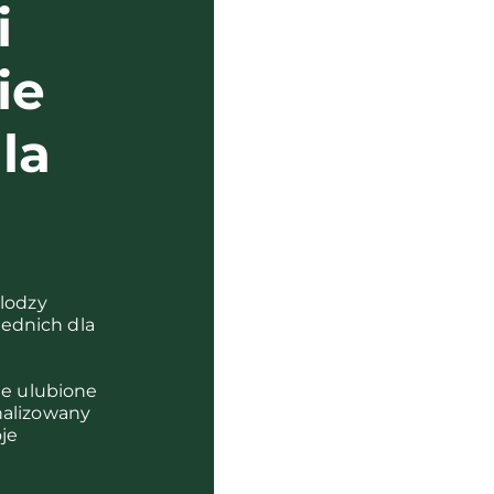
i
ie
la
?
olodzy
ednich dla
je ulubione
nalizowany
je