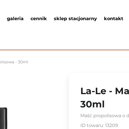
galeria
cennik
sklep stacjonarny
kontakt
olisowa - 30ml
La-Le - M
30ml
Maść propolisowa o 
ID towaru:
13209