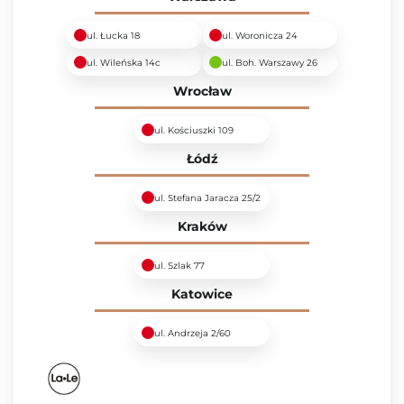
ul. Łucka 18
ul. Woronicza 24
ul. Wileńska 14c
ul. Boh. Warszawy 26
Wrocław
ul. Kościuszki 109
Łódź
ul. Stefana Jaracza 25/2
Kraków
ul. Szlak 77
Katowice
ul. Andrzeja 2/60