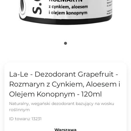
La-Le - Dezodorant Grapefruit -
Rozmaryn z Cynkiem, Aloesem i
Olejem Konopnym - 120ml
Naturalny, wegański dezodorant bazujący na wosku
roślinnym
ID towaru:
13231
Warszawa