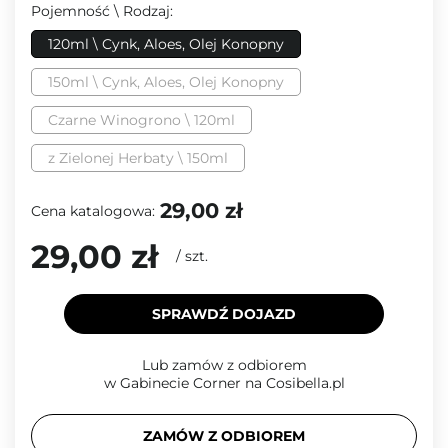
Pojemność \ Rodzaj:
120ml \ Cynk, Aloes, Olej Konopny
150ml \ Cynk, Aloes, Olej Konopny
Czarne Winogrono \ 120ml
z Zielonej Herbaty \ 150ml
29,00 zł
Cena katalogowa:
29,00 zł
/
szt.
SPRAWDŹ DOJAZD
Lub zamów z odbiorem
w Gabinecie Corner na Cosibella.pl
ZAMÓW Z ODBIOREM