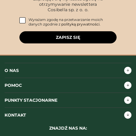
otrzymywanie newslettera
Cosibella sp. z o. o.
Wyrażam zgodę na przetwarzanie moich
danych zgodnie z
polityką prywatności
.
ZAPISZ SIĘ
O NAS
POMOC
PUNKTY STACJONARNE
KONTAKT
ZNAJDŹ NAS NA: