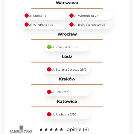
Warszawa
ul. Łucka 18
ul. Woronicza 24
ul. Wileńska 14c
ul. Boh. Warszawy 26
Wrocław
ul. Kościuszki 109
Łódź
ul. Stefana Jaracza 25/2
Kraków
ul. Szlak 77
Katowice
ul. Andrzeja 2/60
opinie
8