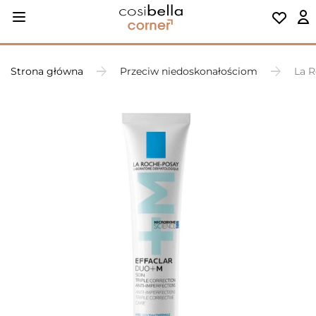
Strona główna
Przeciw niedoskonałościom
La R