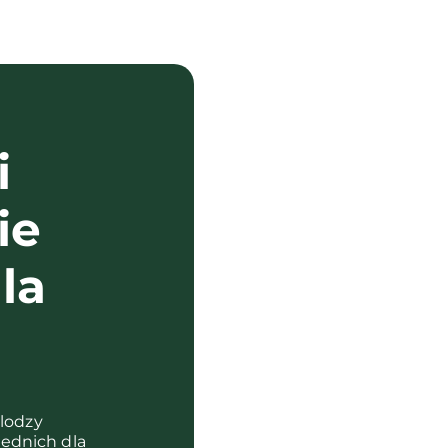
i
ie
la
?
olodzy
ednich dla