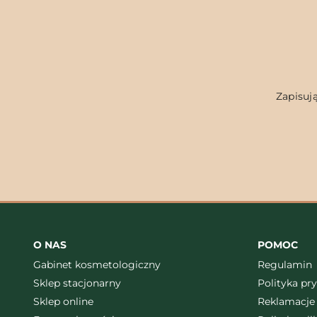
Zapisują
O NAS
POMOC
Gabinet kosmetologiczny
Regulamin
Sklep stacjonarny
Polityka pr
Sklep online
Reklamacje 