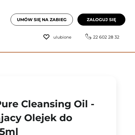
UMÓW SIĘ NA ZABIEG
ZALOGUJ SIĘ
22 602 28 32
ulubione
ure Cleansing Oil -
jacy Olejek do
25ml