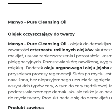
Ma:nyo - Pure Cleansing Oil
Olejek oczyszczający do twarzy
Ma:nyo - Pure Cleansing Oil
- olejek do demakijażu
zawartości
czternastu roślinnych olejków
skuteczn
makijaż,
usuwa zanieczyszczenia i pozostałości ko
pielęgnacyjnych. Pozostawia skórę nawilżoną, wygła
miękką. Dodatek
oleju arganowego
i
oleju jojoba
o
przyspiesza procesy regeneracji. Skóra po myciu je
nawilżona, bez nieprzyjemnego uczucia ściągnięcia.
wszystkich typów cery, w tym do cery trądzikowej.
podczas wieczornego demakijażu ale także jako naw
do mycia twarzy. Produkt nadaje się do demakijażu u
Produkt zawiera: