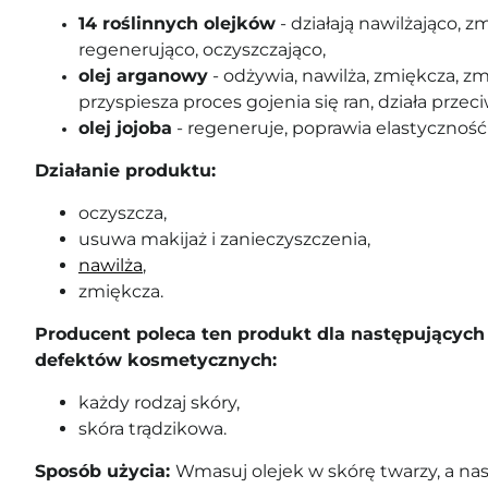
14 roślinnych olejków
- działają nawilżająco, z
regenerująco, oczyszczająco,
olej arganowy
- odżywia, nawilża, zmiękcza, zm
przyspiesza proces gojenia się ran, działa prz
olej jojoba
-
regeneruje, poprawia elastyczność 
Działanie produktu:
oczyszcza,
usuwa makijaż i zanieczyszczenia,
nawilża
,
zmiękcza.
Producent poleca ten produkt dla następujących 
defektów kosmetycznych:
każdy rodzaj skóry,
skóra trądzikowa.
Sposób użycia:
Wmasuj olejek w skórę twarzy, a nas