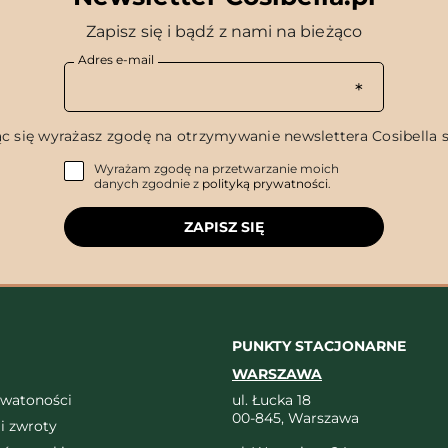
Zapisz się i bądź z nami na bieżąco
Adres e-mail
c się wyrażasz zgodę na otrzymywanie newslettera Cosibella sp
Wyrażam zgodę na przetwarzanie moich
danych zgodnie z
polityką prywatności
.
ZAPISZ SIĘ
PUNKTY STACJONARNE
WARSZAWA
ywatoności
ul. Łucka 18
00-845, Warszawa
i zwroty