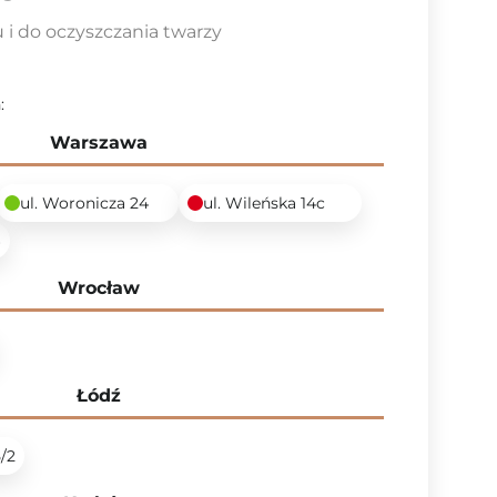
 i do oczyszczania twarzy
:
Warszawa
ul. Woronicza 24
ul. Wileńska 14c
6
Wrocław
Łódź
5/2