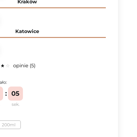
Kraków
Katowice
opinie
5
ało:
04
.
sek.
200ml