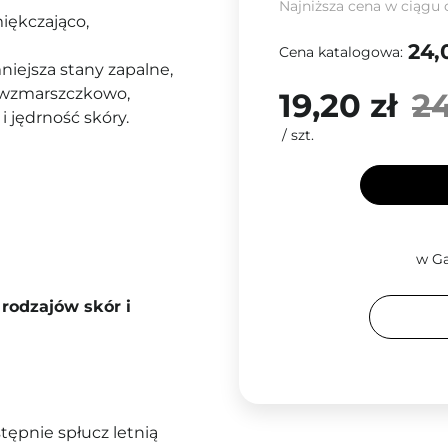
Najniższa cena w ciągu 
miękczająco,
24,
Cena katalogowa:
niejsza stany zapalne,
eciwzmarszczkowo,
19,20 zł
24
i jędrność skóry.
/
szt.
w Ga
rodzajów skór i
tępnie spłucz letnią