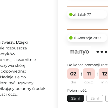
ul. Szlak 77
ul. Andrzeja 2/60
 twarzy. Dzięki
ie rozpuszcza
smetyków
dzoną i aksamitnie
Do końca promocji zost
dżywia skórę i
st odpowiednio
02
11
12
 Nadaje się do
dni
godz.
min
 Może być używany
ilżający poranny środek
Pojemność:
st i oczu.
25ml
55ml