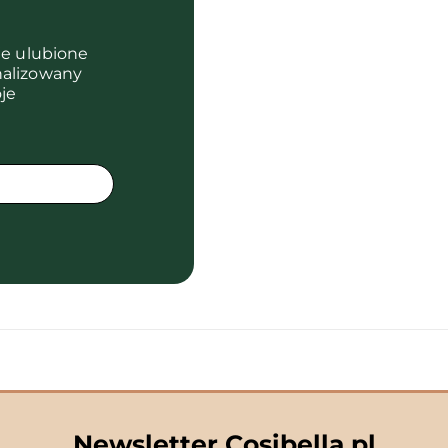
je ulubione
nalizowany
je
Newsletter Cosibella.pl