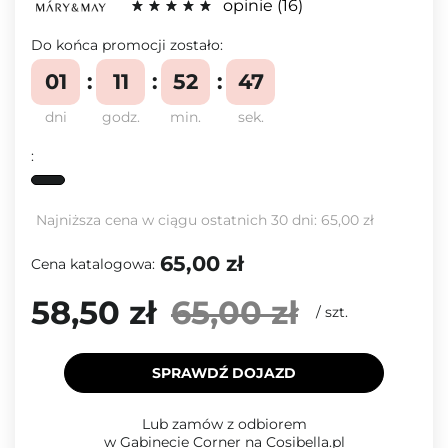
opinie
16
Do końca promocji zostało:
01
11
52
47
dni
godz.
min.
sek.
:
Najniższa cena w ciągu ostatnich 30 dni:
65,00 zł
65,00 zł
Cena katalogowa:
58,50 zł
65,00 zł
/
szt.
SPRAWDŹ DOJAZD
Lub zamów z odbiorem
w Gabinecie Corner na Cosibella.pl