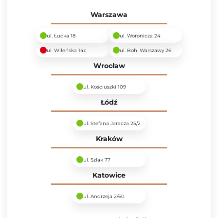
Warszawa
ul. Łucka 18
ul. Woronicza 24
ul. Wileńska 14c
ul. Boh. Warszawy 26
Wrocław
ul. Kościuszki 109
Łódź
ul. Stefana Jaracza 25/2
Kraków
ul. Szlak 77
Katowice
ul. Andrzeja 2/60