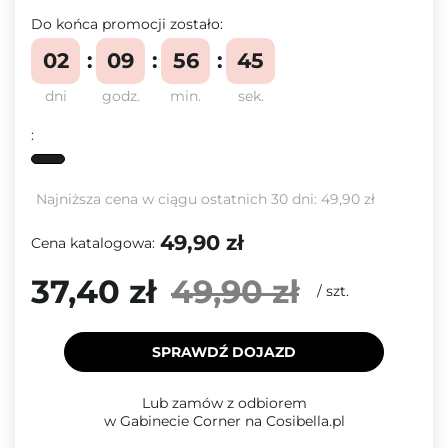
Do końca promocji zostało:
02
09
56
45
dni
godz.
min.
sek.
:
Najniższa cena w ciągu ostatnich 30 dni:
49,90 zł
49,90 zł
Cena katalogowa:
37,40 zł
49,90 zł
/
szt.
SPRAWDŹ DOJAZD
Lub zamów z odbiorem
w Gabinecie Corner na Cosibella.pl