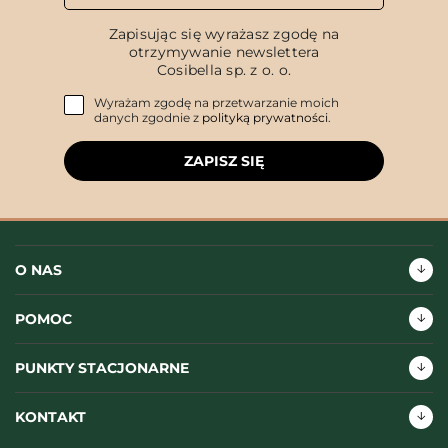
Zapisując się wyrażasz zgodę na
otrzymywanie newslettera
Cosibella sp. z o. o.
Wyrażam zgodę na przetwarzanie moich
danych zgodnie z
polityką prywatności
.
ZAPISZ SIĘ
O NAS
POMOC
PUNKTY STACJONARNE
KONTAKT