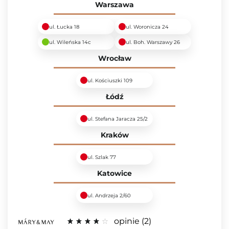
Warszawa
ul. Łucka 18
ul. Woronicza 24
ul. Wileńska 14c
ul. Boh. Warszawy 26
Wrocław
ul. Kościuszki 109
Łódź
ul. Stefana Jaracza 25/2
Kraków
ul. Szlak 77
Katowice
ul. Andrzeja 2/60
opinie
2