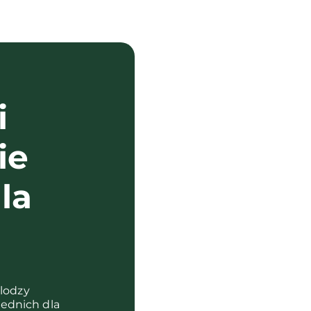
i
ie
la
?
olodzy
ednich dla