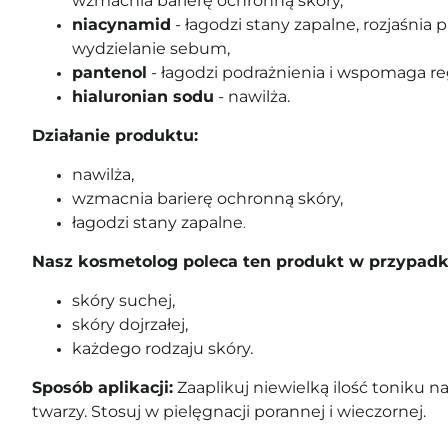
wzmacnia barierę ochronną skóry,
niacynamid
- łagodzi stany zapalne, rozjaśnia 
wydzielanie sebum,
pantenol
- łagodzi podrażnienia i wspomaga re
hialuronian sodu
- nawilża.
Działanie produktu:
nawilża,
wzmacnia barierę ochronną skóry,
łagodzi stany zapalne
.
Nasz kosmetolog poleca ten produkt w przypadk
skóry suchej,
skóry dojrzałej,
każdego rodzaju skóry.
Sposób aplikacji:
Zaaplikuj niewielką ilość toniku n
twarzy. Stosuj w pielęgnacji porannej i wieczornej.