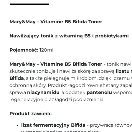
Mary&May - Vitamine B5 Bifida Toner
Nawilżający tonik z witaminą B5 i probiotykami
Pojemność:
120ml
Mary&May - Vitamine B5 Bifida Toner
- tonik nawi
skutecznie tonizuje i nawilża skórę za sprawą
lizatu
Bifida
, a także pielęgnuje mikrobiom, dzięki czemu
ochronną skóry. Produkt łagodzi również stany zapa
sprawą
niacynamidu
, a dodatek
pantenolu
wspoma
regeneracyjne oraz łagodzi podrażnienia.
Produkt zawiera:
lizat fermentacyjny Bifida
- przywraca równo