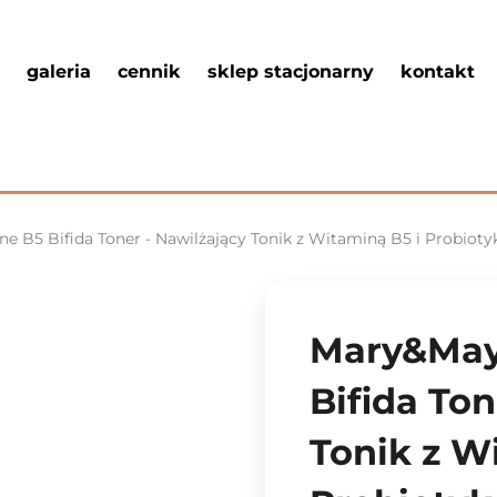
galeria
cennik
sklep stacjonarny
kontakt
e B5 Bifida Toner - Nawilżający Tonik z Witaminą B5 i Probioty
Mary&May 
Bifida Ton
Tonik z W