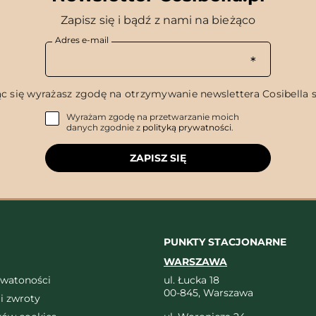
Zapisz się i bądź z nami na bieżąco
Adres e-mail
c się wyrażasz zgodę na otrzymywanie newslettera Cosibella sp
Wyrażam zgodę na przetwarzanie moich
danych zgodnie z
polityką prywatności
.
ZAPISZ SIĘ
PUNKTY STACJONARNE
WARSZAWA
ywatoności
ul. Łucka 18
00-845, Warszawa
i zwroty