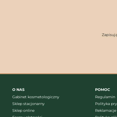
Zapisują
O NAS
POMOC
Gabinet kosmetologiczny
Regulamin
Sklep stacjonarny
Polityka pr
Sklep online
Reklamacje 