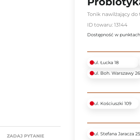
Probiotyk
Tonik nawilżający d
ID towaru:
13144
Dostępność w punktach
ul. Łucka 18
ul. Boh. Warszawy 2
ul. Kościuszki 109
ul. Stefana Jaracza 2
ZADAJ PYTANIE