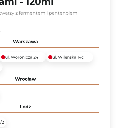
ami - 120ml
o twarzy z fermentem i pantenolem
:
Warszawa
ul. Woronicza 24
ul. Wileńska 14c
6
Wrocław
Łódź
5/2