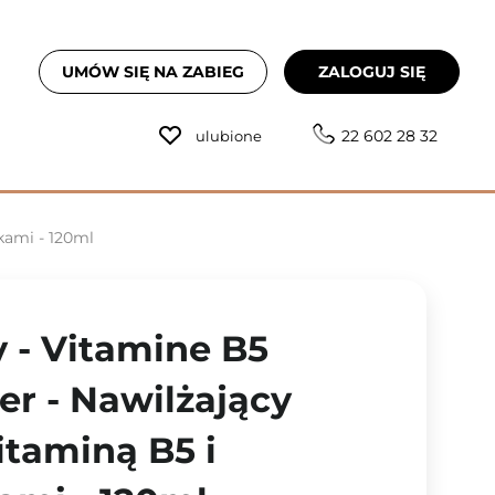
UMÓW SIĘ NA ZABIEG
ZALOGUJ SIĘ
22 602 28 32
ulubione
kami - 120ml
- Vitamine B5
er - Nawilżający
itaminą B5 i