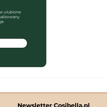
je ulubione
nalizowany
je
Newsletter Cosibella.pl