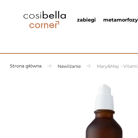
zabiegi
metamorfozy
Strona główna
Nawilżanie
Mary&May - Vitamin