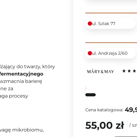
ul. Szlak 77
ul. Andrzeja 2/60
lżający do twarzy, który
 fermentacyjnego
 wzmacnia barierę
:
lne za
ga procesy
49,
Cena katalogowa:
55,00 zł
/
sz
wagę mikrobiomu,