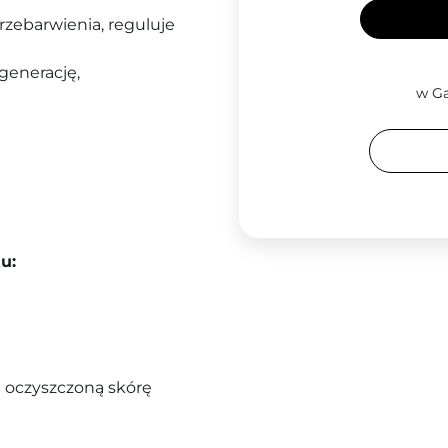
przebarwienia, reguluje
generację,
w Ga
u:
a oczyszczoną skórę