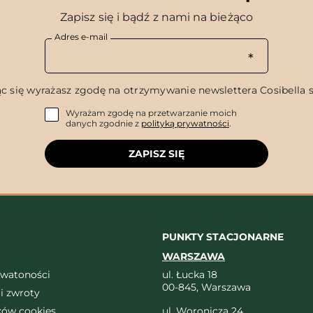
Zapisz się i bądź z nami na bieżąco
Adres e-mail
c się wyrażasz zgodę na otrzymywanie newslettera Cosibella sp
Wyrażam zgodę na przetwarzanie moich
danych zgodnie z
polityką prywatności
.
ZAPISZ SIĘ
PUNKTY STACJONARNE
WARSZAWA
ywatoności
ul. Łucka 18
00-845, Warszawa
i zwroty
ików cookies
ul. Woronicza 24