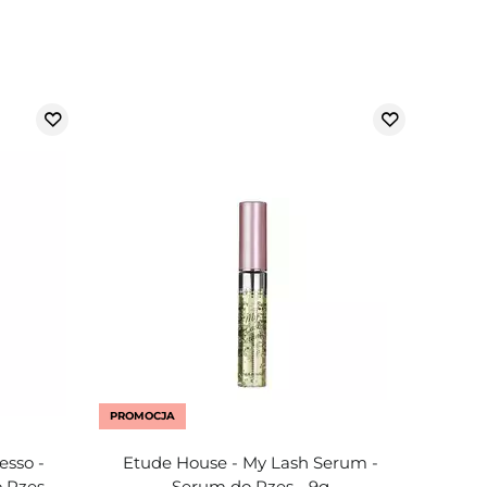
PROMOCJA
esso -
Etude House - My Lash Serum -
 Rzęs -
Serum do Rzęs - 9g