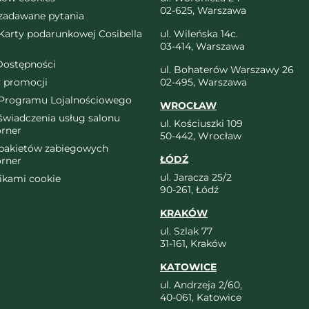
02-625, Warszawa
 zadawane pytania
arty podarunkowej Cosibella
ul. Wileńska 14c.
03-414, Warszawa
Dostępności
ul. Bohaterów Warszawy 26
 promocji
02-495, Warszawa
Programu Lojalnościowego
WROCŁAW
wiadczenia usług salonu
ul. Kościuszki 109
orner
50-442, Wrocław
pakietów zabiegowych
ŁÓDŹ
orner
ul. Jaracza 25/2
likami cookie
90-261, Łódź
KRAKÓW
ul. Szlak 77
31-161, Kraków
KATOWICE
ul. Andrzeja 2/60,
40-061, Katowice