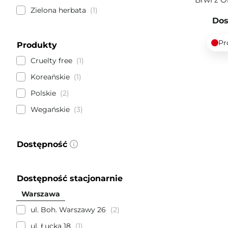
Zielona herbata
1
Dos
Pr
Produkty
Cruelty free
1
Koreańskie
1
Polskie
2
Wegańskie
3
Dostępność
Dostępność stacjonarnie
Warszawa
ul. Boh. Warszawy 26
2
ul. Łucka 18
1