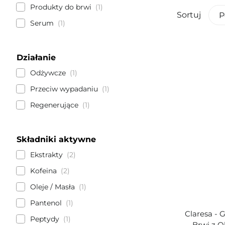
Produkty do brwi
1
Sortuj
P
Serum
1
Działanie
Odżywcze
1
Przeciw wypadaniu
1
Regenerujące
1
Składniki aktywne
Ekstrakty
2
Kofeina
2
Oleje / Masła
1
Pantenol
1
Claresa - 
Peptydy
1
Brwi z 