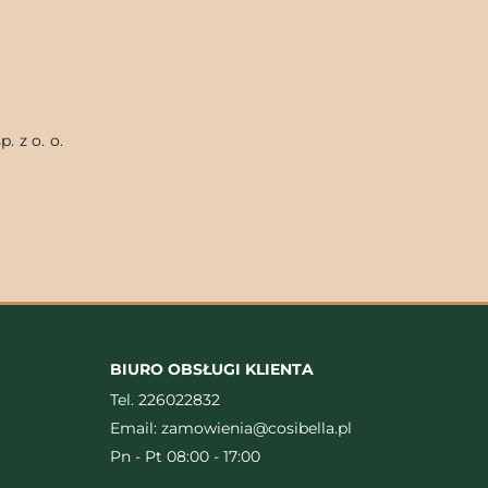
. z o. o.
BIURO OBSŁUGI KLIENTA
Tel.
226022832
Email:
zamowienia@cosibella.pl
Pn - Pt 08:00 - 17:00