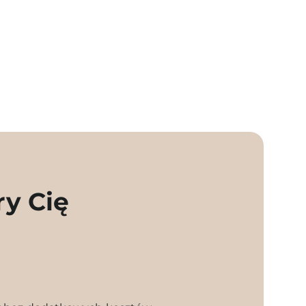
ry Cię
l