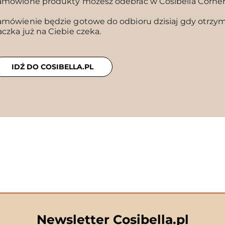
amówione produkty możesz odebrać w Cosibella Corne
amówienie będzie gotowe do odbioru dzisiaj gdy otrzyma
aczka już na Ciebie czeka.
IDŹ DO COSIBELLA.PL
Newsletter Cosibella.pl