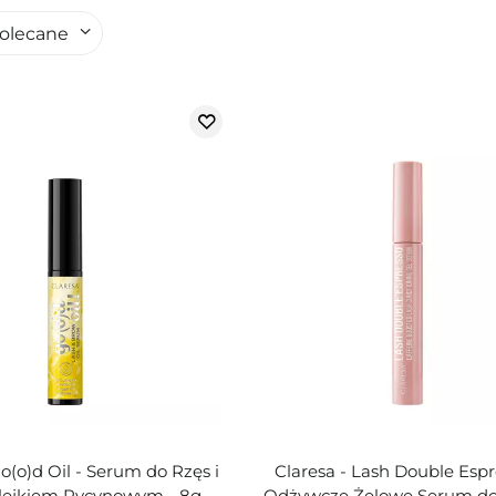
olecane
Go(o)d Oil - Serum do Rzęs i
Claresa - Lash Double Espr
Olejkiem Rycynowym - 8g
Odżywcze Żelowe Serum do