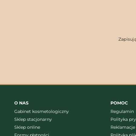
Zapisują
O NAS
POMOC
Gabinet kosmetologiczny
Regulamin
Sklep stacjonarny
Polityka pr
Sklep online
Reklamacje 
Formy płatności
Polityka pl