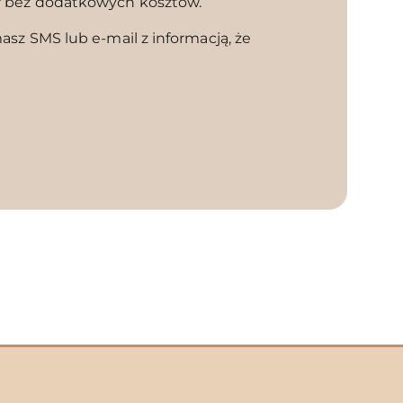
r bez dodatkowych kosztów.
sz SMS lub e-mail z informacją, że