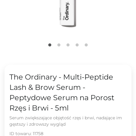
The Ordinary - Multi-Peptide
Lash & Brow Serum -
Peptydowe Serum na Porost
Rzęs i Brwi - 5ml
Serum zwiększające objętość rzęs i brwi, nadające im
gęstszy i zdrowszy wygląd
ID towaru:
11758