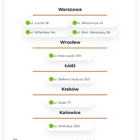
Warszawa
ul. Łucka 18
ul. Woronicza 24
ul. Wileńska 14c
ul. Boh. Warszawy 26
Wrocław
ul. Kościuszki 109
Łódź
ul. Stefana Jaracza 25/2
Kraków
ul. Szlak 77
Katowice
ul. Andrzeja 2/60