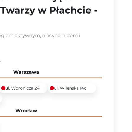
Twarzy w Płachcie -
węglem aktywnym, niacynamidem i
:
Warszawa
ul. Woronicza 24
ul. Wileńska 14c
6
Wrocław