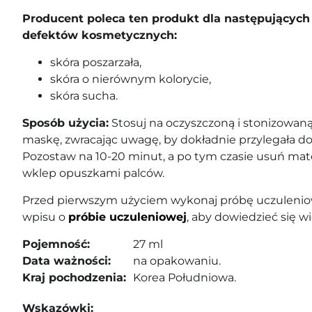
Producent poleca ten produkt dla następujących 
defektów kosmetycznych:
skóra poszarzała,
skóra o nierównym kolorycie,
skóra sucha.
Sposób użycia:
Stosuj na oczyszczoną i stonizowaną
maskę, zwracając uwagę, by dokładnie przylegała do
Pozostaw na 10-20 minut, a po tym czasie usuń mate
wklep opuszkami palców.
Przed pierwszym użyciem wykonaj próbę uczuleniow
wpisu o
próbie uczuleniowej
, aby dowiedzieć się wi
Pojemność:
27 ml
Data ważności:
na opakowaniu.
Kraj pochodzenia:
Korea Południowa.
Wskazówki: