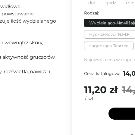
dni
godz.
min
rawidłowe
Rodzaj:
za powstawanie
zuje ilość wydzielanego
Wybielająco-Nawilżaj
Hydrożelowa N.M.F.
ia wewnątrz skóry,
Łagodząca Teatree
cza aktywność gruczołów
Najniższa cena w ciągu 
rozświetla, nawilża i
14,0
Cena katalogowa:
11,20 zł
14
/
szt.