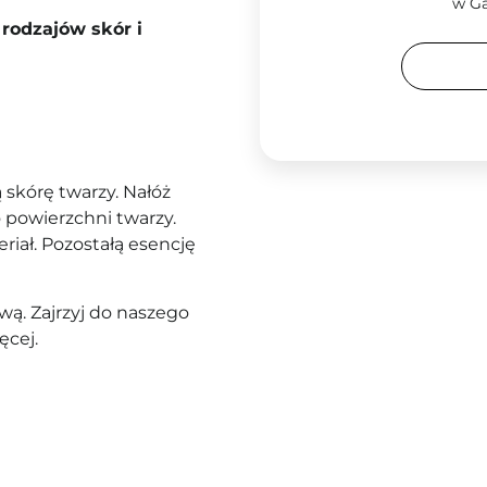
w Ga
rodzajów skór i
 skórę twarzy. Nałóż
 powierzchni twarzy.
riał. Pozostałą esencję
ą. Zajrzyj do naszego
ęcej.