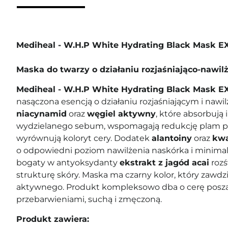
Mediheal - W.H.P White Hydrating Black Mask E
Maska do twarzy o działaniu rozjaśniająco-nawi
Mediheal - W.H.P White Hydrating Black Mask E
nasączona esencją o działaniu rozjaśniającym i nawi
niacynamid
oraz
węgiel aktywny
, które absorbują 
wydzielanego sebum, wspomagają redukcję plam p
wyrównują koloryt cery. Dodatek
alantoiny
oraz
kwa
o odpowiedni poziom nawilżenia naskórka i minimali
bogaty w antyoksydanty
ekstrakt z jagód acai
rozś
strukturę skóry. Maska ma czarny kolor, który zawd
aktywnego. Produkt kompleksowo dba o cerę poszar
przebarwieniami, suchą i zmęczoną.
Produkt zawiera: