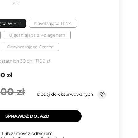
.
sek.
ąca W.H.P
Nawilżająca D:NA
Ujędrniająca z Kolagenem
Oczyszczająca Czarna
ostatnich 30 dni:
11,90 zł
0 zł
,00 zł
Dodaj do obserwowanych
SPRAWDŹ DOJAZD
Lub zamów z odbiorem