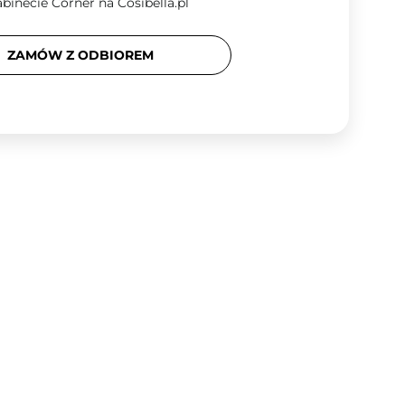
binecie Corner na Cosibella.pl
ZAMÓW Z ODBIOREM