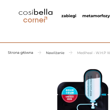
zabiegi
metamorfozy
Strona główna
Nawilżanie
Mediheal - W.H.P W