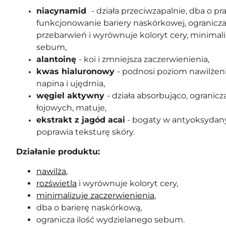
niacynamid
- działa przeciwzapalnie, dba o p
funkcjonowanie bariery naskórkowej, ogranic
przebarwień i wyrównuje koloryt cery, minimali
sebum,
alantoinę
- koi i zmniejsza zaczerwienienia,
kwas hialuronowy
- podnosi poziom nawilżen
napina i ujędrnia,
węgiel aktywny
- działa absorbująco, ograni
łojowych, matuje,
ekstrakt z jagód acai
- bogaty w antyoksydany, 
poprawia teksturę skóry.
Działanie produktu:
nawilża
,
rozświetla
i wyrównuje koloryt cery,
minimalizuje zaczerwienienia
,
dba o barierę naskórkową,
ogranicza ilość wydzielanego sebum.