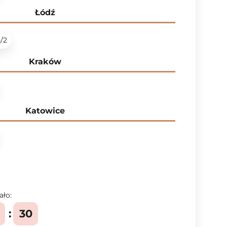
Łódź
5/2
Kraków
Katowice
ało:
29