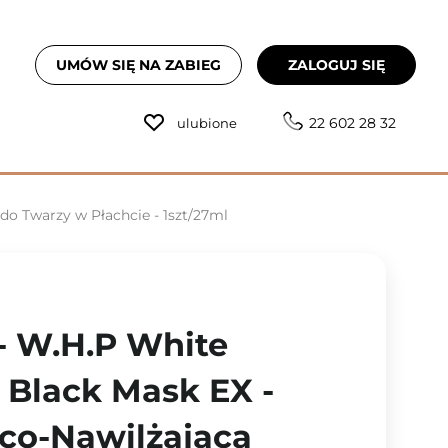
UMÓW SIĘ NA ZABIEG
ZALOGUJ SIĘ
22 602 28 32
ulubione
do Twarzy w Płachcie - 1szt/27ml
- W.H.P White
 Black Mask EX -
co-Nawilżająca