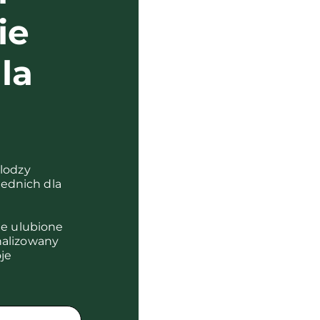
ie
la
?
olodzy
ednich dla
je ulubione
nalizowany
je