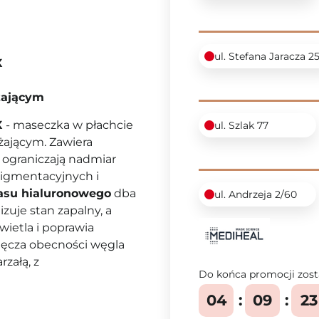
ul. Stefana Jaracza 2
X
lżającym
X
- maseczka w płachcie
ul. Szlak 77
lżającym. Zawiera
i ograniczają nadmiar
igmentacyjnych i
su hialuronowego
dba
ul. Andrzeja 2/60
zuje stan zapalny, a
wietla i poprawia
zięcza obecności węgla
załą, z
Do końca promocji zost
04
09
23