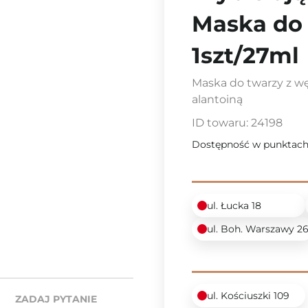
Maska do 
1szt/27ml
Maska do twarzy z 
alantoiną
ID towaru:
24198
Dostępność w punktach
ul. Łucka 18
ul. Boh. Warszawy 2
ul. Kościuszki 109
ZADAJ PYTANIE