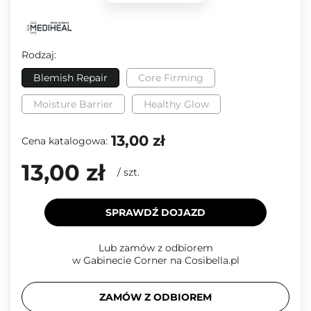
Rodzaj:
Blemish Repair
Core Firming
Moisture Barrier
Healthy Glow
13,00 zł
Cena katalogowa:
13,00 zł
/
szt.
SPRAWDŹ DOJAZD
Lub zamów z odbiorem
w Gabinecie Corner na Cosibella.pl
ZAMÓW Z ODBIOREM