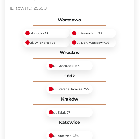
ID towaru:
25590
Warszawa
ul. Łucka 18
ul. Woronicza 24
ul. Wileńska 14c
ul. Boh. Warszawy 26
Wrocław
ul. Kościuszki 109
Łódź
ul. Stefana Jaracza 25/2
Kraków
ul. Szlak 77
Katowice
ul. Andrzeja 2/60