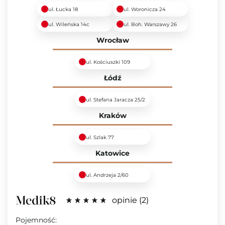
ul. Łucka 18
ul. Woronicza 24
ul. Wileńska 14c
ul. Boh. Warszawy 26
Wrocław
ul. Kościuszki 109
Łódź
ul. Stefana Jaracza 25/2
Kraków
ul. Szlak 77
Katowice
ul. Andrzeja 2/60
opinie
2
Pojemność: