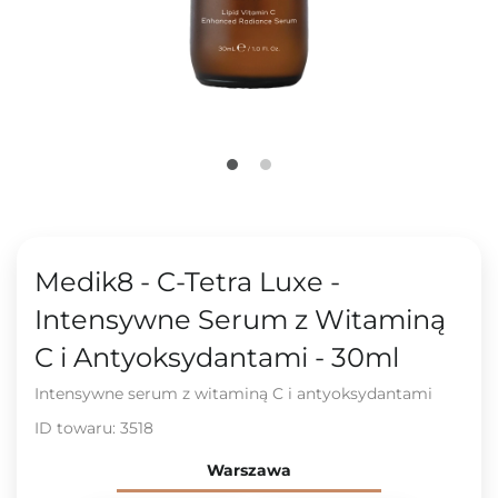
Medik8 - C-Tetra Luxe -
Intensywne Serum z Witaminą
C i Antyoksydantami - 30ml
Intensywne serum z witaminą C i antyoksydantami
ID towaru:
3518
Warszawa