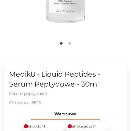
Medik8 - Liquid Peptides -
Serum Peptydowe - 30ml
Serum peptydowe
ID towaru:
3526
Warszawa
ul. Łucka 18
ul. Woronicza 24