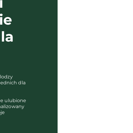
i
ie
la
?
olodzy
ednich dla
je ulubione
nalizowany
je