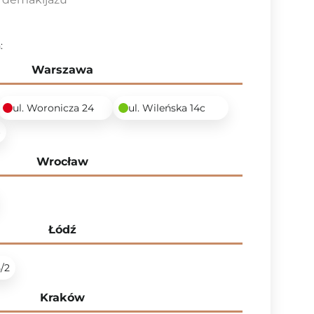
:
Warszawa
ul. Woronicza 24
ul. Wileńska 14c
6
Wrocław
Łódź
5/2
Kraków