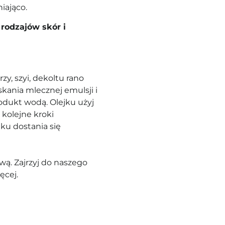
iająco.
rodzajów skór i
y, szyi, dekoltu rano
kania mlecznej emulsji i
odukt wodą. Olejku użyj
 kolejne kroki
ku dostania się
ą. Zajrzyj do naszego
ęcej.