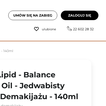
UMÓW SIĘ NA ZABIEG
ZALOGUJ SIĘ
22 602 28 32
ulubione
 - 140ml
ipid - Balance
 Oil - Jedwabisty
 Demakijażu - 140ml
o demakijażu