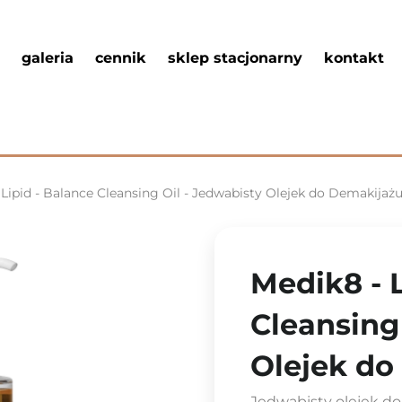
galeria
cennik
sklep stacjonarny
kontakt
 Lipid - Balance Cleansing Oil - Jedwabisty Olejek do Demakijażu
Medik8 - L
Cleansing
Olejek do
Jedwabisty olejek d