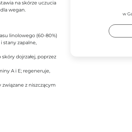
stawia na skórze uczucia
 dla wegan.
w Ga
su linolowego (60-80%)
i stany zapalne,
o skóry dojrzałej, poprzez
iny A i E; regeneruje,
y związane z niszczącym