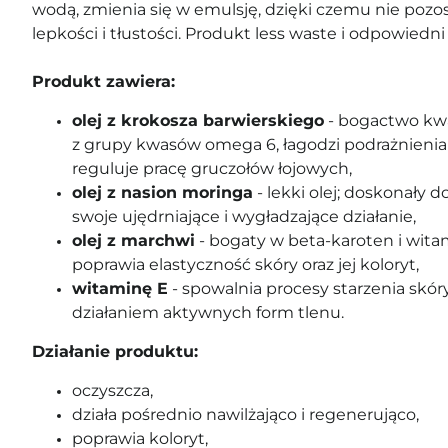
wodą, zmienia się w emulsję, dzięki czemu nie pozo
lepkości i tłustości.
Produkt less waste i odpowiedni
Produkt zawiera:
olej z krokosza barwierskiego
- bogactwo kwa
z grupy kwasów omega 6, łagodzi podrażnienia 
reguluje pracę gruczołów łojowych,
olej z nasion moringa
- lekki olej; doskonały d
swoje ujędrniające i wygładzające działanie,
olej z marchwi
- bogaty w beta-karoten i witam
poprawia elastyczność skóry oraz jej koloryt,
witaminę E
- spowalnia procesy starzenia skór
działaniem aktywnych form tlenu.
Działanie produktu:
oczyszcza,
działa pośrednio nawilżająco i regenerująco,
poprawia koloryt,