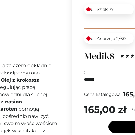
ul. Szlak 77
ul. Andrzeja 2/60
e, a zarazem dokładnie
:
odoodporny) oraz
.
Olej z krokosza
regulując pracę
165
Cena katalogowa:
powiedni dla suchej
 z nasion
165,00 zł
karoten
pomogą
/
, pośrednio nawilżyć
ki swoim właściwościom
lejek w kontakcie z