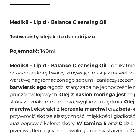
Medik8 - Lipid - Balance Cleansing Oil
Jedwabisty olejek do demakijażu
Pojemność:
140ml
Medik8 - Lipid - Balance Cleansing Oil
- delikatni
oczyszcza skórę twarzy, zmywając makijaż (nawet w
warstwę nagromadzonego sebum i zanieczyszczeń
barwierskiego
łagodzi stany zapalne jednocześnie 
gruczołów łojowych.
Olej z nasion moringa jest
od
skóry z oznakami starzenia, wygładza i ujędrnia.
Olej
marchwi
,
ekstrakt z korzenia marchwi
oraz
beta-
przywrócić skórze elastyczność, miękkość i gładkość
oraz poprawić koloryt skóry.
Witamina E
oraz
C
dzię
przeciwutleniającym spowolnią procesy starzenia. O