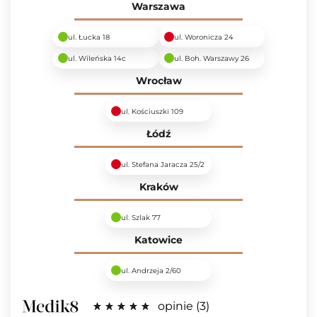
Warszawa
ul. Łucka 18
ul. Woronicza 24
ul. Wileńska 14c
ul. Boh. Warszawy 26
Wrocław
ul. Kościuszki 109
Łódź
ul. Stefana Jaracza 25/2
Kraków
ul. Szlak 77
Katowice
ul. Andrzeja 2/60
opinie
3