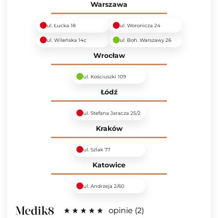
Warszawa
ul. Łucka 18
ul. Woronicza 24
ul. Wileńska 14c
ul. Boh. Warszawy 26
Wrocław
ul. Kościuszki 109
Łódź
ul. Stefana Jaracza 25/2
Kraków
ul. Szlak 77
Katowice
ul. Andrzeja 2/60
opinie
2