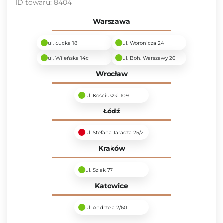
ID towaru:
8404
Warszawa
ul. Łucka 18
ul. Woronicza 24
ul. Wileńska 14c
ul. Boh. Warszawy 26
Wrocław
ul. Kościuszki 109
Łódź
ul. Stefana Jaracza 25/2
Kraków
ul. Szlak 77
Katowice
ul. Andrzeja 2/60