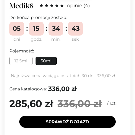
opinie
4
Do końca promocji zostało:
05
15
34
43
dni
godz.
min.
sek.
Pojemność:
12,5ml
50ml
Najniższa cena w ciągu ostatnich 30 dni:
336,00 zł
336,00 zł
Cena katalogowa:
285,60 zł
336,00 zł
/
szt.
SPRAWDŹ DOJAZD