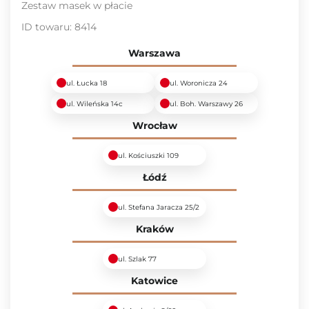
Zestaw masek w płacie
ID towaru:
8414
Warszawa
ul. Łucka 18
ul. Woronicza 24
ul. Wileńska 14c
ul. Boh. Warszawy 26
Wrocław
ul. Kościuszki 109
Łódź
ul. Stefana Jaracza 25/2
Kraków
ul. Szlak 77
Katowice